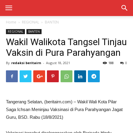
Home
REGIONAL
BANTEN
REGIONAL
BANTEN
Wakil Walikota Tangsel Tinjau
Vaksin di Pura Parahyangan
By
redaksi beritairn
-
August 18, 2021
188
0
Tangerang Selatan, (beritairn.com) – Wakil Wali Kota Pilar
Saga Ichsan Meninjau Vaksinasi di Pura Parahyangan Jagat
Guru, BSD. Rabu (18/8/2021)
Vaksinasi tersebut diselenggarakan oleh Parisada Hindu