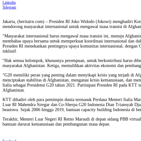
Linkedin
Telegram
Jakarta, (beritairn.com) – Presiden RI Joko Widodo (Jokowi) menghadiri Kon
mendorong masyarakat internasional untuk mengawal masa transisi di Afghan
“Masyarakat internasional harus mengawal masa transisi ini, menuju Afghani
membahas upaya bersama untuk memperkuat koordinasi internasional dan duk
Presiden RI menekankan pentingnya upaya komunitas internasional, dengan G
inklusif.
“Hak semua kelompok, khususnya perempuan, untuk berkontribusi harus dibe
masyarakat Afghanistan. Ketiga, memulihkan aktivitas ekonomi dan pemban
“G20 memiliki peran yang penting dalam menyikapi krisis yang terjadi di Af
menciptakan stabilitas di Afghanistan, mengatasi krisis kemanusiaan, dan m
Italia sebagai Presidensi G20 tahun 2021. Partisipasi Presiden RI pada KTT
Afghanistan.
KTT dihadiri oleh para pemimpin dunia termasuk Perdana Menteri Italia Mari
Luar RI Mahendra Siregar dan Co-Sherpa G20 Indonesia Dian Triansyah Djani.
beasiswa. Sejak 2006 hingga 2019, bantuan capacity building Indonesia di be
Terakhir, Menteri Luar Negeri RI Retno Marsudi di depan sidang PBB virtual
bantuan darurat kemanusiaan dan pembangunan masa depan.