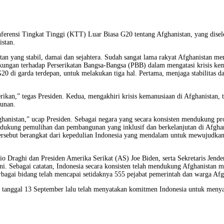
ferensi Tingkat Tinggi (KTT) Luar Biasa G20 tentang Afghanistan, yang disel
istan.
stan yang stabil, damai dan sejahtera. Sudah sangat lama rakyat Afghanistan 
ungan terhadap Perserikatan Bangsa-Bangsa (PBB) dalam mengatasi krisis ke
20 di garda terdepan, untuk melakukan tiga hal. Pertama, menjaga stabilita
rikan,” tegas Presiden. Kedua, mengakhiri krisis kemanusiaan di Afghanist
gunan.
ghanistan,” ucap Presiden. Sebagai negara yang secara konsisten mendukung p
endukung pemulihan dan pembangunan yang inklusif dan berkelanjutan di Afghan
 tersebut berangkat dari kepedulian Indonesia yang mendalam untuk mewujudkan 
o Draghi dan Presiden Amerika Serikat (AS) Joe Biden, serta Sekretaris Jend
 Sebagai catatan, Indonesia secara konsisten telah mendukung Afghanistan mel
rbagai bidang telah mencapai setidaknya 555 pejabat pemerintah dan warga Afg
 tanggal 13 September lalu telah menyatakan komitmen Indonesia untuk menyalu