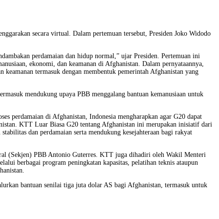
enggarakan secara virtual. Dalam pertemuan tersebut, Presiden Joko Widodo
mendambakan perdamaian dan hidup normal,” ujar Presiden. Pertemuan ini
manusiaan, ekonomi, dan keamanan di Afghanistan. Dalam pernyataannya,
s dan keamanan termasuk dengan membentuk pemerintah Afghanistan yang
an, termasuk mendukung upaya PBB menggalang bantuan kemanusiaan untuk
roses perdamaian di Afghanistan, Indonesia mengharapkan agar G20 dapat
istan. KTT Luar Biasa G20 tentang Afghanistan ini merupakan inisiatif dari
stabilitas dan perdamaian serta mendukung kesejahteraan bagi rakyat
eral (Sekjen) PBB Antonio Guterres. KTT juga dihadiri oleh Wakil Menteri
alui berbagai program peningkatan kapasitas, pelatihan teknis ataupun
hanistan.
rkan bantuan senilai tiga juta dolar AS bagi Afghanistan, termasuk untuk