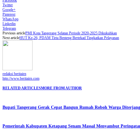
Facebook
Twitter
Google+
Pinterest
WhatsApp
Linkedin
Telegram
Previous article
PMI Kota Tangerang Selatan Periode 2020-2025 Dikukuhkan
Next article
HUT Ke-26, PDAM Tirta Benteng Bertekad Tingkatkan Pelayanan
redaksi beritairn
http://www.beritairn.com
RELATED ARTICLES
MORE FROM AUTHOR
Bupati Tangerang Gerak Cepat Bangun Rumah Roboh Warga Diterjang 
Pemerintah Kabupaten Ketapang Senam Massal Menyambut Peringata