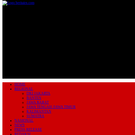
Jl.Lurah No.95G, Pondok Benda, Pamulang
Tangerang Selatan
085711393678
beritairn@gmail.com
HOME
REGIONAL
DKI JAKARTA
BANTEN
JAWA BARAT
JAWA TENGAH /JAWA TIMUR
KALIMANTAN
SUMATRA
NASIONAL
NEWS
PRESS RELEASE
REDAKSI