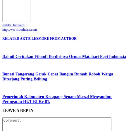
redaksi beritairn
http://www.beritairn.com
RELATED ARTICLES
MORE FROM AUTHOR
Dahnil Ceritakan Filosofi Berdirinya Ormas Matahari Pagi Indonesia
Bupati Tangerang Gerak Cepat Bangun Rumah Roboh Warga
Diterjang Puting Beliung
Pemerintah Kabupaten Ketapang Senam Massal Menyambut
Peringatan HUT RI Ke-81.
LEAVE A REPLY