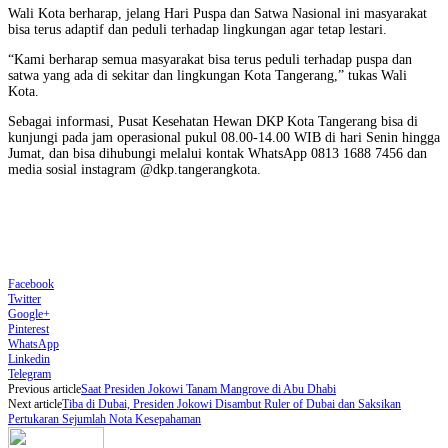
Wali Kota berharap, jelang Hari Puspa dan Satwa Nasional ini masyarakat
bisa terus adaptif dan peduli terhadap lingkungan agar tetap lestari.
“Kami berharap semua masyarakat bisa terus peduli terhadap puspa dan
satwa yang ada di sekitar dan lingkungan Kota Tangerang,” tukas Wali
Kota.
Sebagai informasi, Pusat Kesehatan Hewan DKP Kota Tangerang bisa di
kunjungi pada jam operasional pukul 08.00-14.00 WIB di hari Senin hingga
Jumat, dan bisa dihubungi melalui kontak WhatsApp 0813 1688 7456 dan
media sosial instagram @dkp.tangerangkota.
Facebook
Twitter
Google+
Pinterest
WhatsApp
Linkedin
Telegram
Previous article
Saat Presiden Jokowi Tanam Mangrove di Abu Dhabi
Next article
Tiba di Dubai, Presiden Jokowi Disambut Ruler of Dubai dan Saksikan
Pertukaran Sejumlah Nota Kesepahaman