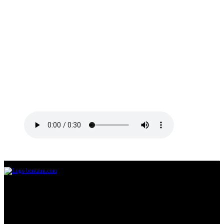
Jl.Lurah No.95G, Pondok Benda, Pamulang
Tangerang Selatan
085711393678