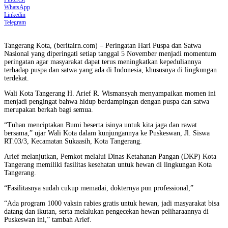
WhatsApp
Linkedin
Telegram
Tangerang Kota, (beritairn.com) – Peringatan Hari Puspa dan Satwa
Nasional yang diperingati setiap tanggal 5 November menjadi momentum
peringatan agar masyarakat dapat terus meningkatkan kepeduliannya
terhadap puspa dan satwa yang ada di Indonesia, khususnya di lingkungan
terdekat.
Wali Kota Tangerang H. Arief R. Wismansyah menyampaikan momen ini
menjadi pengingat bahwa hidup berdampingan dengan puspa dan satwa
merupakan berkah bagi semua.
“Tuhan menciptakan Bumi beserta isinya untuk kita jaga dan rawat
bersama,” ujar Wali Kota dalam kunjungannya ke Puskeswan, Jl. Siswa
RT.03/3, Kecamatan Sukaasih, Kota Tangerang.
Arief melanjutkan, Pemkot melalui Dinas Ketahanan Pangan (DKP) Kota
Tangerang memiliki fasilitas kesehatan untuk hewan di lingkungan Kota
Tangerang.
“Fasilitasnya sudah cukup memadai, dokternya pun professional,”
“Ada program 1000 vaksin rabies gratis untuk hewan, jadi masyarakat bisa
datang dan ikutan, serta melalukan pengecekan hewan peliharaannya di
Puskeswan ini,” tambah Arief.