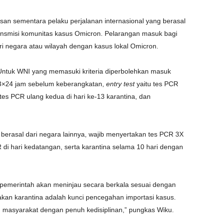
asan sementara pelaku perjalanan internasional yang berasal
ransmisi komunitas kasus Omicron. Pelarangan masuk bagi
ari negara atau wilayah dengan kasus lokal Omicron.
Untuk WNI yang memasuki kriteria diperbolehkan masuk
 3×24 jam sebelum keberangkatan,
entry test
yaitu tes PCR
tes PCR ulang kedua di hari ke-13 karantina, dan
 berasal dari negara lainnya, wajib menyertakan tes PCR 3X
di hari kedatangan, serta karantina selama 10 hari dengan
 pemerintah akan meninjau secara berkala sesuai dengan
jakan karantina adalah kunci pencegahan importasi kasus.
n masyarakat dengan penuh kedisiplinan,” pungkas Wiku.