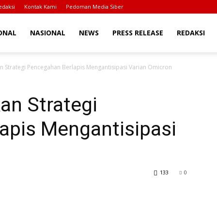
edaksi
Kontak Kami
Pedoman Media Siber
ONAL
NASIONAL
NEWS
PRESS RELEASE
REDAKSI
n Strategi Pencegahan Berlapis Mengantisipasi Varian Omicron
an Strategi
apis Mengantisipasi
133
0