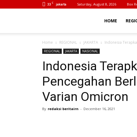
C
33
Saturday, August 8, 2026
Box R
jakarta
BeritaIrn
HOME
REGI
Home
REGIONAL
JAKARTA
Indonesia Terapka
REGIONAL
JAKARTA
NASIONAL
Indonesia Terapk
Pencegahan Berl
Varian Omicron
By
redaksi beritairn
-
December 16, 2021