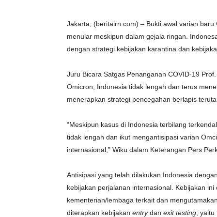
Jakarta, (beritairn.com) – Bukti awal varian bar
menular meskipun dalam gejala ringan. Indone
dengan strategi kebijakan karantina dan kebijak
Juru Bicara Satgas Penanganan COVID-19 Prof.
Omicron, Indonesia tidak lengah dan terus mene
menerapkan strategi pencegahan berlapis terut
“Meskipun kasus di Indonesia terbilang terkend
tidak lengah dan ikut mengantisipasi varian Om
internasional,” Wiku dalam Keterangan Pers 
Antisipasi yang telah dilakukan Indonesia deng
kebijakan perjalanan internasional. Kebijakan i
kementerian/lembaga terkait dan mengutamakan
diterapkan kebijakan
entry
dan
exit testing
, yait