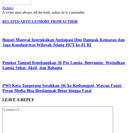
Redaksi
A writer must always tell the truth, unless he is a journalist.
RELATED ARTICLES
MORE FROM AUTHOR
Bupati Maesyal Instruksikan Antisipasi Dini Dampak Kemarau dan
Jaga Kondusivitas Wilayah Jelang HUT ke-81 RI
Pemkot Tangsel Kembangkan 36 Pos Lansia, Benyamin: Wujudkan
Lansia Sehat, Aktif, dan Bahagia
PWI Kota Tangerang Serahkan SK ke Kesbangpol, Wawan Fauzi:
Peran Media Bisa Berdampak Besar hingga Fatal
LEAVE A REPLY