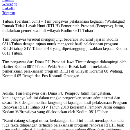
WhatsApp
Linkedin
Telegram
Tuban, (beritairn.com) – Tim pengawas pelaksanaan kegiatan (Waslakgiat)
Rumah Tidak Layak Huni (RTLH) Pemerintah Provinsi (Pemprov) Jatim,
melakukan pemeriksaan di wilayah Kodim 0811 Tuban.
Tim pengawas tersebut mengunjungi beberapa Koramil jajaran Kodim
0811/Tuban dengan tujuan untuk mengecek hasil pelaksanaan program
RTLH tahap XIV Tahun 2018 yang dipertanggung jawabkan kepada Kodim
0811 Tuban.
Tim pengawas dari Dinas PU Provinsi Jawa Timur dengan didampingi oleh
Batiter Kodim 0811/Tuban Pelda Abdul Rozak kali ini melakukan
pemeriksaan pelaksanaan program RTLH di wilayah Koramil 08 Widang,
Koramil 05 Rengel dan Pos Koramil Grabagan.
Adista, Tim Pengawas dari Dinas PU Pemprov Jatim mengatakan,
kunjungannya kali ini dalam rangka pengecekan secara administrasi dan
secara fisik dengan melihat langsung di lapangan hasil pelaksanaan Program
Renovasi RTLH Tahap XIV Tahun 2018 kerjasama Pemprov Jatim dengan
Kodam V/Brawijaya yang dilaksanakan oleh Kodim 0811/Tuban.
“Kami datang sebagai mitra, kedatangan kami ini untuk mendapatkan data
juga fakta dilapangan terhadap pelaksanaan program renovasi RTLH, baik
yang sudah selesai dikerjakan maupun yang sedang dikerjakan, sehingga