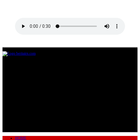
Jl.Lurah No.95G, Pondok Benda, Pamulang
Tangerang Selatan
085711393678
beritairn@gmail.com
HOME