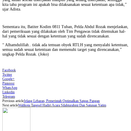
kita tahu program ini apakah bisa dilaksanakan sesuai ketentuan apa tidak,”
ujar Adista.
Sementara itu, Batiter Kodim 0811 Tuban, Pelda Abdul Rozak menjelaskan,
dari pemeriksaan yang dilakukan oleh Tim Pengawas tidak ditemukan hal-
hal yang tidak sesuai dengan ketentuan yang sudah direncanakan.
“ Alhamdulillah.. tidak ada temuan obyek RTLH yang menyalahi ketentuan,
semua sudah sesuai ketentuan dan memenuhi target yang direncanakan,”
ungkap Pelda Rozak. (Joko)
Facebook
Twitter
Google+
Pinterest
WhatsApp
Linkedin
Telegram
Previous article
Jelang Lebaran, Pemerintah Optimalkan Satgas Pangan
Next article
Walikota Tangsel Hadiri Acara Silahturahmi Dan Satunan Yatim