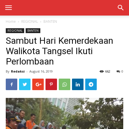
Home
REGIONAL
BANTEN
REGIONAL
BANTEN
Sambut Hari Kemerdekaan
Walikota Tangsel Ikuti
Perlombaan
By
Redaksi
-
August 16, 2019
662
0