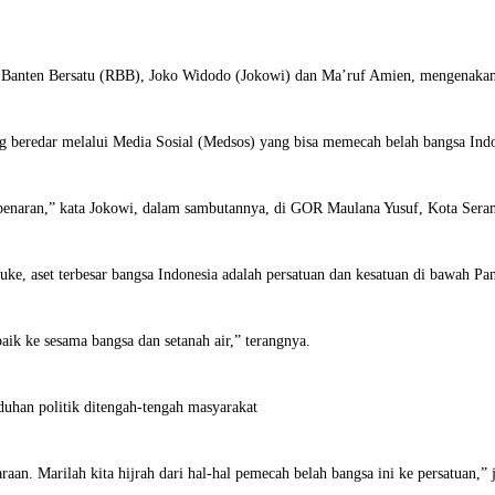
n Banten Bersatu (RBB), Joko Widodo (Jokowi) dan Ma’ruf Amien, mengenakan
g beredar melalui Media Sosial (Medsos) yang bisa memecah belah bangsa Indo
kebenaran,” kata Jokowi, dalam sambutannya, di GOR Maulana Yusuf, Kota Seran
ke, aset terbesar bangsa Indonesia adalah persatuan dan kesatuan di bawah P
baik ke sesama bangsa dan setanah air,” terangnya.
duhan politik ditengah-tengah masyarakat
raan. Marilah kita hijrah dari hal-hal pemecah belah bangsa ini ke persatuan,” 