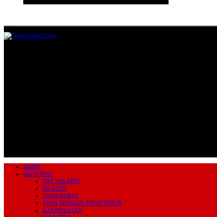
Jl.Lurah No.95G, Pondok Benda, Pamulang
Tangerang Selatan
085711393678
beritairn@gmail.com
HOME
REGIONAL
DKI JAKARTA
BANTEN
JAWA BARAT
JAWA TENGAH /JAWA TIMUR
KALIMANTAN