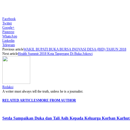
Facebook
Twitter
Google+
Pinterest
WhatsApp
Linkedin
Telegram
Previous article
WAKIL BUPATI BUKA BURSA INOVASI DESA (BID) TAHUN 2018
Next article
Health Summit 2018 Kota Tangerang Di Buka Jokowi
Redaksi
A writer must always tell the truth, unless he is a journalist.
RELATED ARTICLES
MORE FROM AUTHOR
Setda Sampaikan Duka dan Tali Asih Kepada Keluarga Korban Karhut