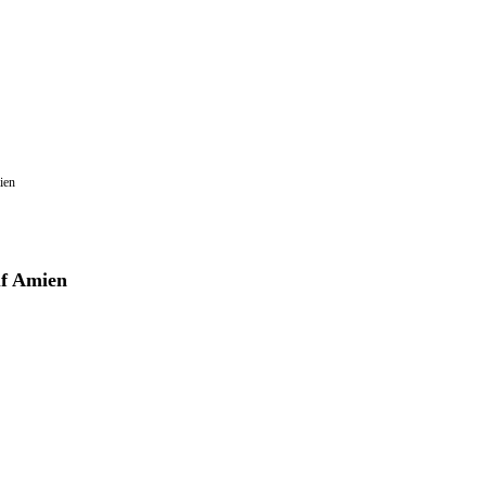
ien
f Amien