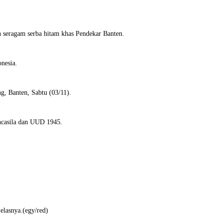
 seragam serba hitam khas Pendekar Banten.
nesia.
g, Banten, Sabtu (03/11).
ancasila dan UUD 1945.
jelasnya.(egy/red)