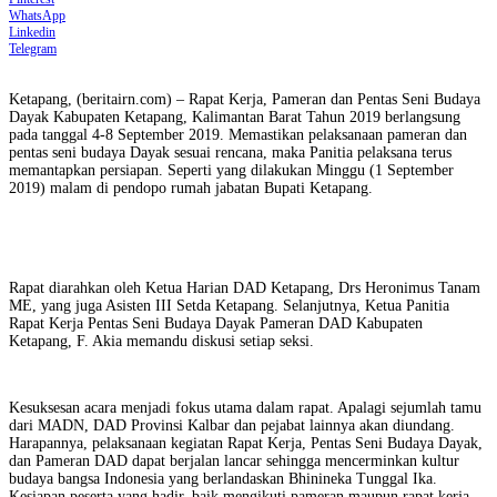
WhatsApp
Linkedin
Telegram
Ketapang, (beritairn.com) – Rapat Kerja, Pameran dan Pentas Seni Budaya
Dayak Kabupaten Ketapang, Kalimantan Barat Tahun 2019 berlangsung
pada tanggal 4-8 September 2019. Memastikan pelaksanaan pameran dan
pentas seni budaya Dayak sesuai rencana, maka Panitia pelaksana terus
memantapkan persiapan. Seperti yang dilakukan Minggu (1 September
2019) malam di pendopo rumah jabatan Bupati Ketapang.
Rapat diarahkan oleh Ketua Harian DAD Ketapang, Drs Heronimus Tanam
ME, yang juga Asisten III Setda Ketapang. Selanjutnya, Ketua Panitia
Rapat Kerja Pentas Seni Budaya Dayak Pameran DAD Kabupaten
Ketapang, F. Akia memandu diskusi setiap seksi.
Kesuksesan acara menjadi fokus utama dalam rapat. Apalagi sejumlah tamu
dari MADN, DAD Provinsi Kalbar dan pejabat lainnya akan diundang.
Harapannya, pelaksanaan kegiatan Rapat Kerja, Pentas Seni Budaya Dayak,
dan Pameran DAD dapat berjalan lancar sehingga mencerminkan kultur
budaya bangsa Indonesia yang berlandaskan Bhinineka Tunggal Ika.
Kesiapan peserta yang hadir, baik mengikuti pameran maupun rapat kerja