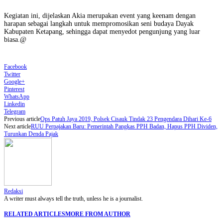
Kegiatan ini, dijelaskan Akia merupakan event yang keenam dengan
harapan sebagai langkah untuk mempromosikan seni budaya Dayak
Kabupaten Ketapang, sehingga dapat menyedot pengunjung yang luar
biasa.@
Facebook
Twitter
Google+
Pinterest
WhatsApp
Linkedin
Telegram
Previous article
Ops Patuh Jaya 2019, Polsek Cisauk Tindak 23 Pengendara Dihari Ke-6
Next article
RUU Perpajakan Baru: Pemerintah Pangkas PPH Badan, Hapus PPH Dividen,
Turunkan Denda Pajak
Redaksi
A writer must always tell the truth, unless he is a journalist.
RELATED ARTICLES
MORE FROM AUTHOR