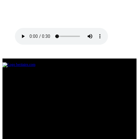
Jl.Lurah No.95G, Pondok Benda, Pamulang
Tangerang Selatan
085711393678
beritairn@gmail.com