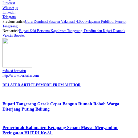
Pinterest
WhatsApp
Linkedin
Telegram
Previous article
Guru Dominasi Sasaran Vaksinasi 4.000 Pelayanan Publik di Pemkot
Tangerang
Next article
Bupati Zaki Bersama Kapolresta Tangerang, Dandim dan Kajari Disuntik
Vaksin Booster
redaksi beritairn
http://www.beritairn.com
RELATED ARTICLES
MORE FROM AUTHOR
Bupati Tangerang Gerak Cepat Bangun Rumah Roboh Warga
Diterjang Puting Beliung
Pemerintah Kabupaten Ketapang Senam Massal Menyambut
Peringatan HUT RI Ke-81.