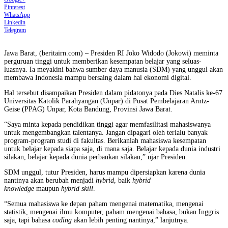
Pinterest
WhatsApp
Linkedin
Telegram
Jawa Barat, (beritairn.com) – Presiden RI Joko Widodo (Jokowi) meminta
perguruan tinggi untuk memberikan kesempatan belajar yang seluas-
luasnya. Ia meyakini bahwa sumber daya manusia (SDM) yang unggul akan
membawa Indonesia mampu bersaing dalam hal ekonomi digital.
Hal tersebut disampaikan Presiden dalam pidatonya pada Dies Natalis ke-67
Universitas Katolik Parahyangan (Unpar) di Pusat Pembelajaran Arntz-
Geise (PPAG) Unpar, Kota Bandung, Provinsi Jawa Barat.
“Saya minta kepada pendidikan tinggi agar memfasilitasi mahasiswanya
untuk mengembangkan talentanya. Jangan dipagari oleh terlalu banyak
program-program studi di fakultas. Berikanlah mahasiswa kesempatan
untuk belajar kepada siapa saja, di mana saja. Belajar kepada dunia industri
silakan, belajar kepada dunia perbankan silakan,” ujar Presiden.
SDM unggul, tutur Presiden, harus mampu dipersiapkan karena dunia
nantinya akan berubah menjadi
hybrid
, baik
hybrid
knowledge
maupun
hybrid skill
.
“Semua mahasiswa ke depan paham mengenai matematika, mengenai
statistik, mengenai ilmu komputer, paham mengenai bahasa, bukan Inggris
saja, tapi bahasa
coding
akan lebih penting nantinya,” lanjutnya.