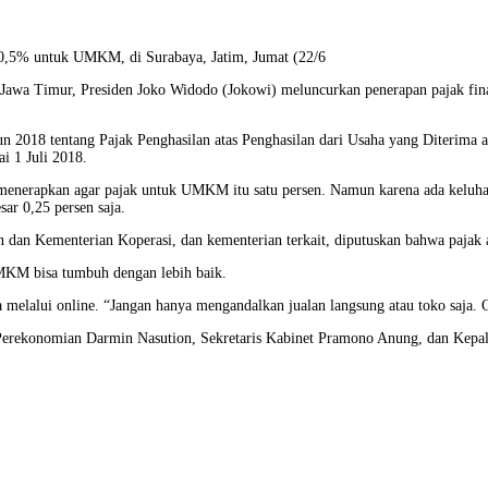
0,5% untuk UMKM, di Surabaya, Jatim, Jumat (22/6
 Jawa Timur, Presiden Joko Widodo (Jokowi) meluncurkan penerapan pajak fi
 2018 tentang Pajak Penghasilan atas Penghasilan dari Usaha yang Diterima a
i 1 Juli 2018.
nerapkan agar pajak untuk UMKM itu satu persen. Namun karena ada keluhan, 
sar 0,25 persen saja.
n Kementerian Koperasi, dan kementerian terkait, diputuskan bahwa pajak akh
UMKM bisa tumbuh dengan lebih baik.
lalui online. “Jangan hanya mengandalkan jualan langsung atau toko saja. On
 Perekonomian Darmin Nasution, Sekretaris Kabinet Pramono Anung, dan Kepa