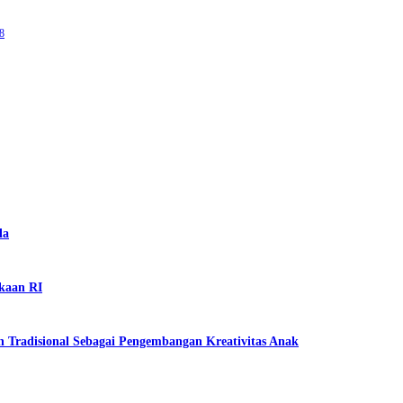
8
la
kaan RI
 Tradisional Sebagai Pengembangan Kreativitas Anak