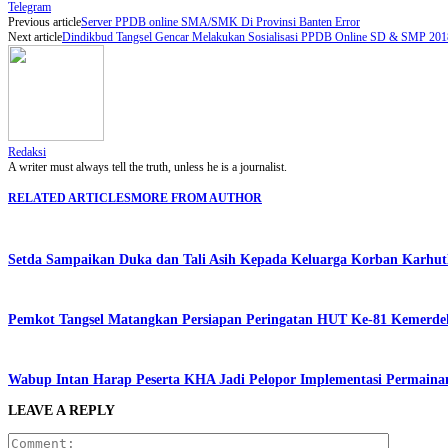
Telegram
Previous article
Server PPDB online SMA/SMK Di Provinsi Banten Error
Next article
Dindikbud Tangsel Gencar Melakukan Sosialisasi PPDB Online SD & SMP 201
Redaksi
A writer must always tell the truth, unless he is a journalist.
RELATED ARTICLES
MORE FROM AUTHOR
Setda Sampaikan Duka dan Tali Asih Kepada Keluarga Korban Karhut
Pemkot Tangsel Matangkan Persiapan Peringatan HUT Ke-81 Kemerde
Wabup Intan Harap Peserta KHA Jadi Pelopor Implementasi Permainan
LEAVE A REPLY