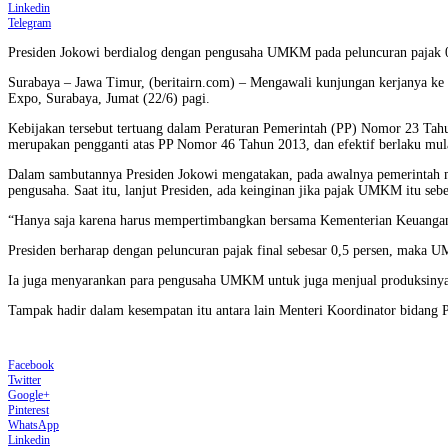
Linkedin
Telegram
Presiden Jokowi berdialog dengan pengusaha UMKM pada peluncuran pajak 
Surabaya – Jawa Timur, (beritairn.com) – Mengawali kunjungan kerjanya ke
Expo, Surabaya, Jumat (22/6) pagi.
Kebijakan tersebut tertuang dalam Peraturan Pemerintah (PP) Nomor 23 Tahun
merupakan pengganti atas PP Nomor 46 Tahun 2013, dan efektif berlaku mula
Dalam sambutannya Presiden Jokowi mengatakan, pada awalnya pemerintah me
pengusaha. Saat itu, lanjut Presiden, ada keinginan jika pajak UMKM itu sebe
“Hanya saja karena harus mempertimbangkan bersama Kementerian Keuangan da
Presiden berharap dengan peluncuran pajak final sebesar 0,5 persen, maka 
Ia juga menyarankan para pengusaha UMKM untuk juga menjual produksinya me
Tampak hadir dalam kesempatan itu antara lain Menteri Koordinator bidang
Facebook
Twitter
Google+
Pinterest
WhatsApp
Linkedin