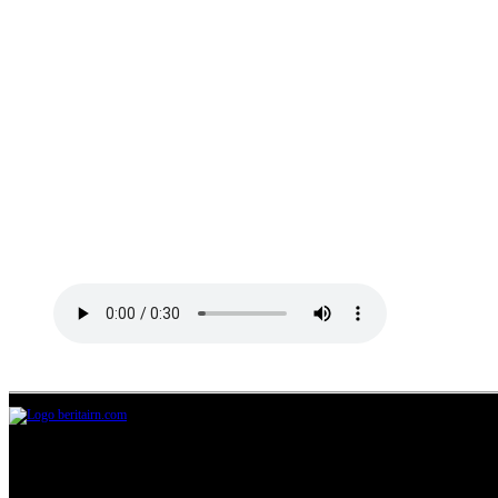
Jl.Lurah No.95G, Pondok Benda, Pamulang
Tangerang Selatan