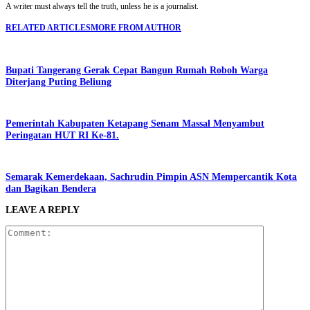
A writer must always tell the truth, unless he is a journalist.
RELATED ARTICLES
MORE FROM AUTHOR
Bupati Tangerang Gerak Cepat Bangun Rumah Roboh Warga
Diterjang Puting Beliung
Pemerintah Kabupaten Ketapang Senam Massal Menyambut
Peringatan HUT RI Ke-81.
Semarak Kemerdekaan, Sachrudin Pimpin ASN Mempercantik Kota
dan Bagikan Bendera
LEAVE A REPLY