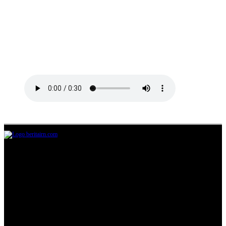
Jl.Lurah No.95G, Pondok Benda, Pamulang
Tangerang Selatan
085711393678
beritairn@gmail.com