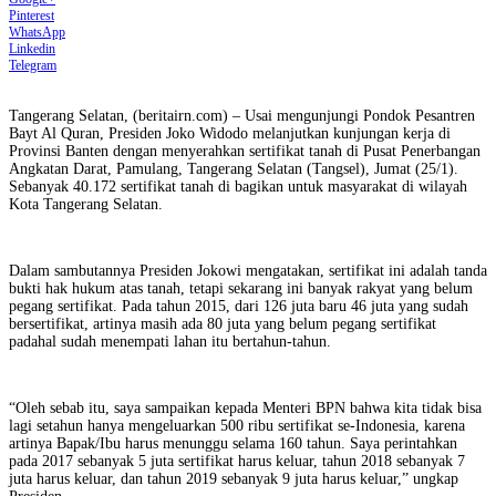
Pinterest
WhatsApp
Linkedin
Telegram
Tangerang Selatan, (beritairn.com) – Usai mengunjungi Pondok Pesantren
Bayt Al Quran, Presiden Joko Widodo melanjutkan kunjungan kerja di
Provinsi Banten dengan menyerahkan sertifikat tanah di Pusat Penerbangan
Angkatan Darat, Pamulang, Tangerang Selatan (Tangsel), Jumat (25/1).
Sebanyak 40.172 sertifikat tanah di bagikan untuk masyarakat di wilayah
Kota Tangerang Selatan.
Dalam sambutannya Presiden Jokowi mengatakan, sertifikat ini adalah tanda
bukti hak hukum atas tanah, tetapi sekarang ini banyak rakyat yang belum
pegang sertifikat. Pada tahun 2015, dari 126 juta baru 46 juta yang sudah
bersertifikat, artinya masih ada 80 juta yang belum pegang sertifikat
padahal sudah menempati lahan itu bertahun-tahun.
“Oleh sebab itu, saya sampaikan kepada Menteri BPN bahwa kita tidak bisa
lagi setahun hanya mengeluarkan 500 ribu sertifikat se-Indonesia, karena
artinya Bapak/Ibu harus menunggu selama 160 tahun. Saya perintahkan
pada 2017 sebanyak 5 juta sertifikat harus keluar, tahun 2018 sebanyak 7
juta harus keluar, dan tahun 2019 sebanyak 9 juta harus keluar,” ungkap