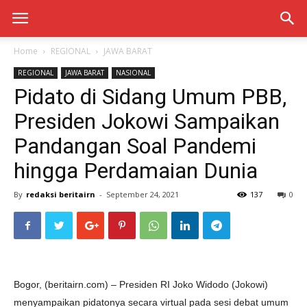
Home
REGIONAL
JAWA BARAT
REGIONAL
JAWA BARAT
NASIONAL
Pidato di Sidang Umum PBB,
Presiden Jokowi Sampaikan
Pandangan Soal Pandemi
hingga Perdamaian Dunia
By
redaksi beritairn
-
September 24, 2021
137
0
Bogor, (beritairn.com) – Presiden RI Joko Widodo (Jokowi)
menyampaikan pidatonya secara virtual pada sesi debat umum