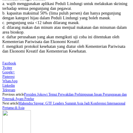
a. wajib menggunakan aplikasi Peduli Lindungi untuk melakukan skrining
terhadap semua pengunjung dan pegawai.
b. kapasitas maksimal 50% (lima puluh persen) dan hanya pengunjung
dengan kategori hijau dalam Peduli Lindungi yang boleh masuk.
c. pengunjung usia <12 tahun dilarang masuk.
d. dilarang makan dan minum atau menjual makanan dan minuman dalam
area bioskop.
e. daftar perusahaan yang akan mengikuti uji coba ini ditentukan oleh
Kementerian Pariwisata dan Ekonomi Kreatif.
f. mengikuti protokol kesehatan yang diatur oleh Kementerian Pariwisata
dan Ekonomi Kreatif dan Kementerian Kesehatan.
Facebook
Twitter
Google+
Pinterest
WhatsApp
Linkedin
Telegram
Previous article
Presiden Jokowi Temui Perwakilan Perhimpunan Insan Perunggasan dan
Peternak Ayam Petelur
Next article
Mahendra Siregar: GTF Leaders Summit Asia Jadi Konferensi Internasional
Pertama di Asia