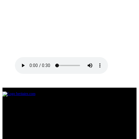
Jl.Lurah No.95G, Pondok Benda, Pamulang
Tangerang Selatan
085711393678
beritairn@gmail.com