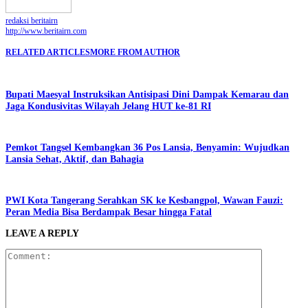
redaksi beritairn
http://www.beritairn.com
RELATED ARTICLES
MORE FROM AUTHOR
Bupati Maesyal Instruksikan Antisipasi Dini Dampak Kemarau dan
Jaga Kondusivitas Wilayah Jelang HUT ke-81 RI
Pemkot Tangsel Kembangkan 36 Pos Lansia, Benyamin: Wujudkan
Lansia Sehat, Aktif, dan Bahagia
PWI Kota Tangerang Serahkan SK ke Kesbangpol, Wawan Fauzi:
Peran Media Bisa Berdampak Besar hingga Fatal
LEAVE A REPLY