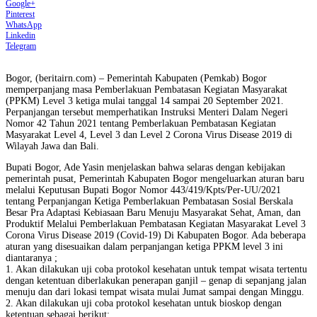
Google+
Pinterest
WhatsApp
Linkedin
Telegram
Bogor, (beritairn.com) – Pemerintah Kabupaten (Pemkab) Bogor
memperpanjang masa Pemberlakuan Pembatasan Kegiatan Masyarakat
(PPKM) Level 3 ketiga mulai tanggal 14 sampai 20 September 2021.
Perpanjangan tersebut memperhatikan Instruksi Menteri Dalam Negeri
Nomor 42 Tahun 2021 tentang Pemberlakuan Pembatasan Kegiatan
Masyarakat Level 4, Level 3 dan Level 2 Corona Virus Disease 2019 di
Wilayah Jawa dan Bali.
Bupati Bogor, Ade Yasin menjelaskan bahwa selaras dengan kebijakan
pemerintah pusat, Pemerintah Kabupaten Bogor mengeluarkan aturan baru
melalui Keputusan Bupati Bogor Nomor 443/419/Kpts/Per-UU/2021
tentang Perpanjangan Ketiga Pemberlakuan Pembatasan Sosial Berskala
Besar Pra Adaptasi Kebiasaan Baru Menuju Masyarakat Sehat, Aman, dan
Produktif Melalui Pemberlakuan Pembatasan Kegiatan Masyarakat Level 3
Corona Virus Disease 2019 (Covid-19) Di Kabupaten Bogor. Ada beberapa
aturan yang disesuaikan dalam perpanjangan ketiga PPKM level 3 ini
diantaranya ;
1. Akan dilakukan uji coba protokol kesehatan untuk tempat wisata tertentu
dengan ketentuan diberlakukan penerapan ganjil – genap di sepanjang jalan
menuju dan dari lokasi tempat wisata mulai Jumat sampai dengan Minggu.
2. Akan dilakukan uji coba protokol kesehatan untuk bioskop dengan
ketentuan sebagai berikut: