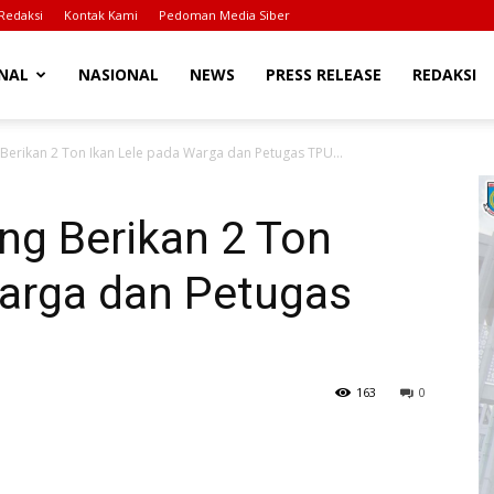
Redaksi
Kontak Kami
Pedoman Media Siber
NAL
NASIONAL
NEWS
PRESS RELEASE
REDAKSI
erikan 2 Ton Ikan Lele pada Warga dan Petugas TPU...
g Berikan 2 Ton
Warga dan Petugas
163
0