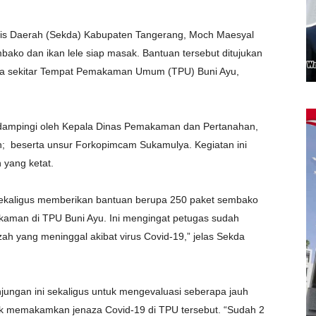
aris Daerah (Sekda) Kabupaten Tangerang, Moch Maesyal
ako dan ikan lele siap masak. Bantuan tersebut ditujukan
a sekitar Tempat Pemakaman Umum (TPU) Buni Ayu,
idampingi oleh Kepala Dinas Pemakaman dan Pertanahan,
n; beserta unsur Forkopimcam Sukamulya. Kegiatan ini
 yang ketat.
mi sekaligus memberikan bantuan berupa 250 paket sembako
kaman di TPU Buni Ayu. Ini mengingat petugas sudah
h yang meninggal akibat virus Covid-19,” jelas Sekda
njungan ini sekaligus untuk mengevaluasi seberapa jauh
k memakamkan jenaza Covid-19 di TPU tersebut. “Sudah 2