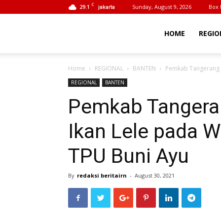
C
29.1
Sunday, August 9, 2026
Box 
jakarta
BeritaIrn
HOME
REGIO
Home
REGIONAL
BANTEN
Pemkab Tangerang B
REGIONAL
BANTEN
Pemkab Tangeran
Ikan Lele pada 
TPU Buni Ayu
By
redaksi beritairn
-
August 30, 2021