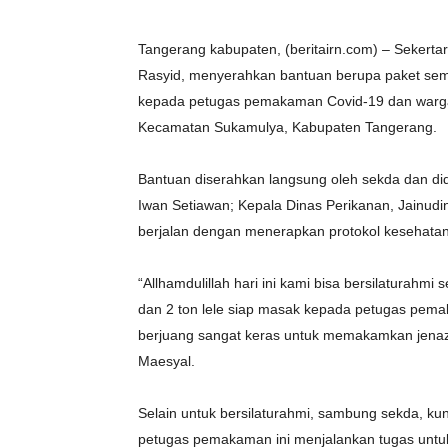
Tangerang kabupaten, (beritairn.com) – Sekert
Rasyid, menyerahkan bantuan berupa paket semb
kepada petugas pemakaman Covid-19 dan warg
Kecamatan Sukamulya, Kabupaten Tangerang.
Bantuan diserahkan langsung oleh sekda dan d
Iwan Setiawan; Kepala Dinas Perikanan, Jainudi
berjalan dengan menerapkan protokol kesehatan
“Allhamdulillah hari ini kami bisa bersilaturah
dan 2 ton lele siap masak kepada petugas pema
berjuang sangat keras untuk memakamkan jenaza
Maesyal.
Selain untuk bersilaturahmi, sambung sekda, ku
petugas pemakaman ini menjalankan tugas untu