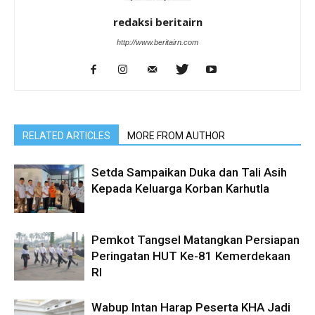
redaksi beritairn
http://www.beritairn.com
RELATED ARTICLES
MORE FROM AUTHOR
Setda Sampaikan Duka dan Tali Asih
Kepada Keluarga Korban Karhutla
Pemkot Tangsel Matangkan Persiapan
Peringatan HUT Ke-81 Kemerdekaan
RI
Wabup Intan Harap Peserta KHA Jadi