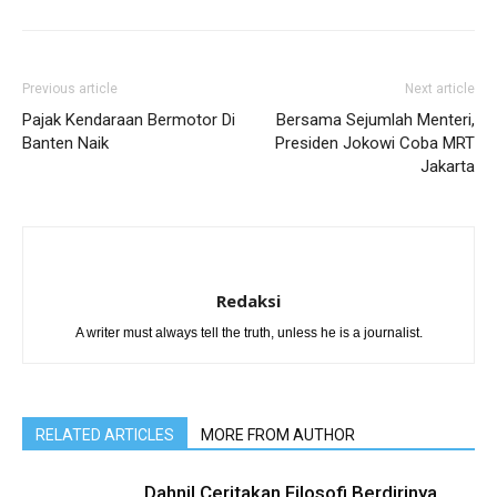
Previous article
Next article
Pajak Kendaraan Bermotor Di
Bersama Sejumlah Menteri,
Banten Naik
Presiden Jokowi Coba MRT
Jakarta
Redaksi
A writer must always tell the truth, unless he is a journalist.
RELATED ARTICLES
MORE FROM AUTHOR
Dahnil Ceritakan Filosofi Berdirinya