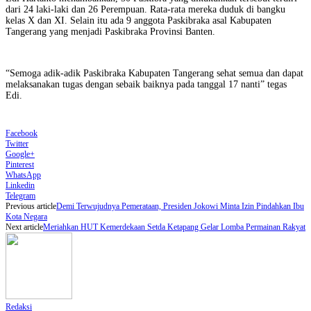
dari 24 laki-laki dan 26 Perempuan. Rata-rata mereka duduk di bangku
kelas X dan XI. Selain itu ada 9 anggota Paskibraka asal Kabupaten
Tangerang yang menjadi Paskibraka Provinsi Banten.
“Semoga adik-adik Paskibraka Kabupaten Tangerang sehat semua dan dapat
melaksanakan tugas dengan sebaik baiknya pada tanggal 17 nanti” tegas
Edi.
Facebook
Twitter
Google+
Pinterest
WhatsApp
Linkedin
Telegram
Previous article
Demi Terwujudnya Pemerataan, Presiden Jokowi Minta Izin Pindahkan Ibu
Kota Negara
Next article
Meriahkan HUT Kemerdekaan Setda Ketapang Gelar Lomba Permainan Rakyat
Redaksi