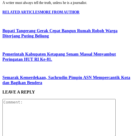
A writer must always tell the truth, unless he is a journalist.
RELATED ARTICLES
MORE FROM AUTHOR
Bupati Tangerang Gerak Cepat Bangun Rumah Roboh Warga
Diterjang Puting Beliung
Pemerintah Kabupaten Ketapang Senam Massal Menyambut
Peringatan HUT RI Ke-81.
Semarak Kemerdekaan, Sachrudin Pimpin ASN Mempercantik Kota
dan Bagikan Bendera
LEAVE A REPLY