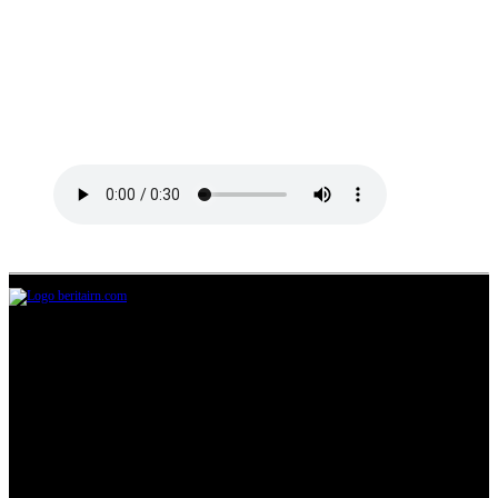
Jl.Lurah No.95G, Pondok Benda, Pamulang
Tangerang Selatan
085711393678
beritairn@gmail.com