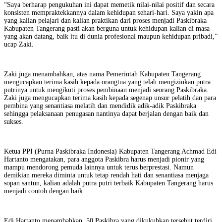
“Saya berharap pengukuhan ini dapat memetik nilai-nilai positif dan secara
konsisten mempraktekkannya dalam kehidupan sehari-hari. Saya yakin apa
yang kalian pelajari dan kalian praktikan dari proses menjadi Paskibraka
Kabupaten Tangerang pasti akan berguna untuk kehidupan kalian di masa
yang akan datang, baik itu di dunia profesional maupun kehidupan pribadi,”
ucap Zaki.
Zaki juga menambahkan, atas nama Pemerintah Kabupaten Tangerang
mengucapkan terima kasih kepada orangtua yang telah mengizinkan putra
putrinya untuk mengikuti proses pembinaan menjadi seorang Paskibraka.
Zaki juga mengucapkan terima kasih kepada segenap unsur pelatih dan para
pembina yang senantiasa melatih dan mendidik adik-adik Paskibraka
sehingga pelaksanaan penugasan nantinya dapat berjalan dengan baik dan
sukses.
Ketua PPI (Purna Paskibraka Indonesia) Kabupaten Tangerang Achmad Edi
Hartanto mengatakan, para anggota Paskibra harus menjadi pionir yang
mampu mendorong pemuda lainnya untuk terus berprestasi. Namun
demikian mereka diminta untuk tetap rendah hati dan senantiasa menjaga
sopan santun, kalian adalah putra putri terbaik Kabupaten Tangerang harus
menjadi contoh dengan baik.
Edi Hartanto menambahkan, 50 Paskibra yang dikukuhkan tersebut terdiri