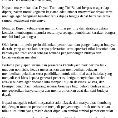
Kepada masyarakat adat Dayak Tumbang Titi Bupati berpesan agar dapat
dipergunakan untuk kegiatan kegiatan adat istiadat masyarakat dayak serta
menjaga agar bangunan tersebut terus dijaga hingga dapat bertahan lama
sampai kegenerasi seterusnya.
Menurut Bupati kebudayaan memiliki nilai penting dan strategis dalam
konteks membangun manusia seutuhnya sebagai pembinaan karakter bangsa
melalui budaya bangsa,
Oleh kerna itu perlu perlu dilakukan pembinaan dan pengembangan budaya
daerah, yang antara lain berupa pelestarian serta apresiasi nilai kesenian dan
kebudayaan tradisional sebagai wahana pengembangan budaya dan
kepariwisataan melalui
Pertama penyiapan sarana dan prasarana kebudayaan baik berupa fisik
maupun non fisik, kedua melestarikan dan memberikan peladan
memberikan pelatihan serta pendidikan untuk nilai nilai adat istiadat yang
menjadi ciri khas kepada generasi penerus, ketiga menyiapkan atraksi
atraksi budaya agar daeraha kita menjadi tujuan destinasi wisata, dan
keempat penciptaan peluaang sebesar besarnya bagi pelaku budaya untuk
mengepresikan karya seinya dan mempromosikan adat dan seni budaya
dayak.
Bupati mengajak tokoh masyarakat adat Dayak dan masyarakat Tumbang
titi, dengan momen peresmian menjadi penyemangat untuk melestarikan
nilai nilai luhur yang masih dapat dijadikan simbol simbol pemersatu suku.