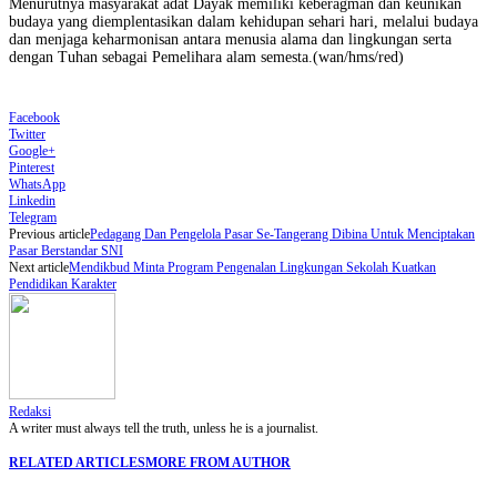
Menurutnya masyarakat adat Dayak memiliki keberagman dan keunikan
budaya yang diemplentasikan dalam kehidupan sehari hari, melalui budaya
dan menjaga keharmonisan antara menusia alama dan lingkungan serta
dengan Tuhan sebagai Pemelihara alam semesta.(wan/hms/red)
Facebook
Twitter
Google+
Pinterest
WhatsApp
Linkedin
Telegram
Previous article
Pedagang Dan Pengelola Pasar Se-Tangerang Dibina Untuk Menciptakan
Pasar Berstandar SNI
Next article
Mendikbud Minta Program Pengenalan Lingkungan Sekolah Kuatkan
Pendidikan Karakter
Redaksi
A writer must always tell the truth, unless he is a journalist.
RELATED ARTICLES
MORE FROM AUTHOR