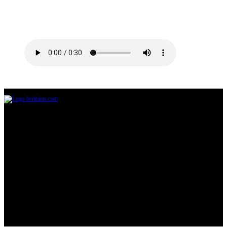
Jl.Lurah No.95G, Pondok Benda, Pamulang
Tangerang Selatan
085711393678
beritairn@gmail.com