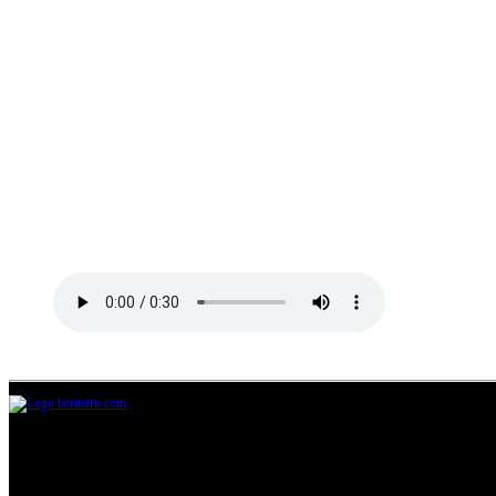
Jl.Lurah No.95G, Pondok Benda, Pamulang
Tangerang Selatan
085711393678