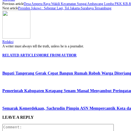
Previous article
Desa Ampera Raya Wakili Kecamatan Sungai Ambawang Lomba PKK KB-Ke
Next article
Presiden Jokowi : Sebentar Lagi, Tol Jakarta-Surabaya Tersambung
Redaksi
A writer must always tell the truth, unless he is a journalist.
RELATED ARTICLES
MORE FROM AUTHOR
Bupati Tangerang Gerak Cepat Bangun Rumah Roboh Warga Diterjang 
Pemerintah Kabupaten Ketapang Senam Massal Menyambut Peringata
Semarak Kemerdekaan, Sachrudin Pimpin ASN Mempercantik Kota da
LEAVE A REPLY