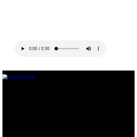
Jl.Lurah No.95G, Pondok Benda, Pamulang
Tangerang Selatan
085711393678
beritairn@gmail.com