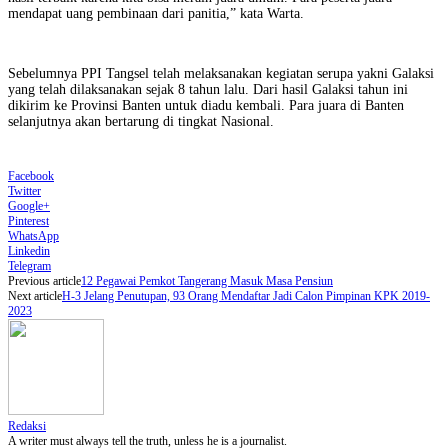
mendapat uang pembinaan dari panitia,” kata Warta.
Sebelumnya PPI Tangsel telah melaksanakan kegiatan serupa yakni Galaksi
yang telah dilaksanakan sejak 8 tahun lalu. Dari hasil Galaksi tahun ini
dikirim ke Provinsi Banten untuk diadu kembali. Para juara di Banten
selanjutnya akan bertarung di tingkat Nasional.
Facebook
Twitter
Google+
Pinterest
WhatsApp
Linkedin
Telegram
Previous article
12 Pegawai Pemkot Tangerang Masuk Masa Pensiun
Next article
H-3 Jelang Penutupan, 93 Orang Mendaftar Jadi Calon Pimpinan KPK 2019-
2023
Redaksi
A writer must always tell the truth, unless he is a journalist.