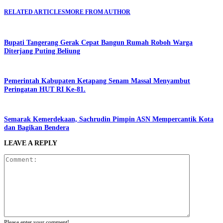
RELATED ARTICLES
MORE FROM AUTHOR
Bupati Tangerang Gerak Cepat Bangun Rumah Roboh Warga
Diterjang Puting Beliung
Pemerintah Kabupaten Ketapang Senam Massal Menyambut
Peringatan HUT RI Ke-81.
Semarak Kemerdekaan, Sachrudin Pimpin ASN Mempercantik Kota
dan Bagikan Bendera
LEAVE A REPLY
Please enter your comment!