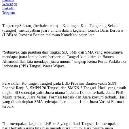
WhatsApp
Linkedin
Telegram
TangerangSelatan, (beritairn.com) – Kontingen Kota Tangerang Selatan
(Tangsel) mendapatkan juara umum dalam kegiatan Lomba Baris Berbaris
(LBB) se Provinsi Banten melawan Kota/Kabupaten lain.
“Sebanyak tiga pasukan dari tingkat SD, SMP dan SMA yang sebelumnya
mendapat juara lomba baris berbaris di Tangsel kita kirim ke Banten.
Alhamdulillah kita mendapat juara umum,” ungkap Ketua Purna Paskibraka
Indonesia (PPI) Tangsel Warta Wijaya.
Perwakilan Kontingen Tangsel pada LBB Provinsi Banten yakni SDN
Pondok Ranji 3, SMPN 20 Tangsel dan SMKN 3 Tangsel. Hasil yang diraih
tingkat SD sederajat yaitu Juara utama 1, Juara Danton terbaik, Juara PBB
Murni terbaik, Juara Variasi Formasi terbaik dan Juara kostum terbaik. Hasil
yang diraih tingkat SMA sederajat Juara utama 1 dan Juara Variasi Formasi
terbaik.
“Ini merupakan kegiatan LBB ke 3 yang diikuti Tangsel. Ini merupakan
hasil terbaik karena kita bisa meraih juara umum. Para peserta juara