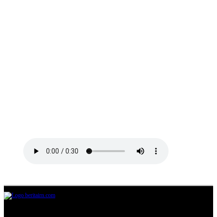
Jl.Lurah No.95G, Pondok Benda, Pamulang