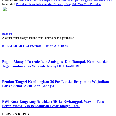
Previous article
Ini Pesan Sekda Ketapang Pada Saat Penutupan Rangkaian Kegiatan HSN
Next article
Presiden: Tidak Ada Visi Misi Menteri, Yang Ada Visi Misi Presiden
Redaksi
A writer must always tell the truth, unless he is a journalist.
RELATED ARTICLES
MORE FROM AUTHOR
Bupati Maesyal Instruksikan Antisipasi Dini Dampak Kemarau dan
Jaga Kondusivitas Wilayah Jelang HUT ke-81 RI
Pemkot Tangsel Kembangkan 36 Pos Lansia, Benyamin: Wujudkan
Lansia Sehat, Aktif, dan Bahagia
PWI Kota Tangerang Serahkan SK ke Kesbangpol, Wawan Fauzi:
Peran Media Bisa Berdampak Besar hingga Fatal
LEAVE A REPLY