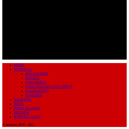
Tangerang Selatan
085711393678
beritairn@gmail.com
HOME
REGIONAL
DKI JAKARTA
BANTEN
JAWA BARAT
JAWA TENGAH /JAWA TIMUR
KALIMANTAN
SUMATRA
NASIONAL
NEWS
PRESS RELEASE
REDAKSI
HUBUNGI KAMI
© beritairn 2018 - 2022