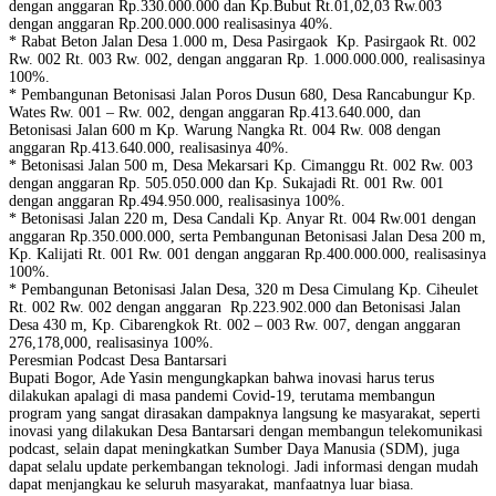
dengan anggaran Rp.330.000.000 dan Kp.Bubut Rt.01,02,03 Rw.003
dengan anggaran Rp.200.000.000 realisasinya 40%.
* Rabat Beton Jalan Desa 1.000 m, Desa Pasirgaok Kp. Pasirgaok Rt. 002
Rw. 002 Rt. 003 Rw. 002, dengan anggaran Rp. 1.000.000.000, realisasinya
100%.
* Pembangunan Betonisasi Jalan Poros Dusun 680, Desa Rancabungur Kp.
Wates Rw. 001 – Rw. 002, dengan anggaran Rp.413.640.000, dan
Betonisasi Jalan 600 m Kp. Warung Nangka Rt. 004 Rw. 008 dengan
anggaran Rp.413.640.000, realisasinya 40%.
* Betonisasi Jalan 500 m, Desa Mekarsari Kp. Cimanggu Rt. 002 Rw. 003
dengan anggaran Rp. 505.050.000 dan Kp. Sukajadi Rt. 001 Rw. 001
dengan anggaran Rp.494.950.000, realisasinya 100%.
* Betonisasi Jalan 220 m, Desa Candali Kp. Anyar Rt. 004 Rw.001 dengan
anggaran Rp.350.000.000, serta Pembangunan Betonisasi Jalan Desa 200 m,
Kp. Kalijati Rt. 001 Rw. 001 dengan anggaran Rp.400.000.000, realisasinya
100%.
* Pembangunan Betonisasi Jalan Desa, 320 m Desa Cimulang Kp. Ciheulet
Rt. 002 Rw. 002 dengan anggaran Rp.223.902.000 dan Betonisasi Jalan
Desa 430 m, Kp. Cibarengkok Rt. 002 – 003 Rw. 007, dengan anggaran
276,178,000, realisasinya 100%.
Peresmian Podcast Desa Bantarsari
Bupati Bogor, Ade Yasin mengungkapkan bahwa inovasi harus terus
dilakukan apalagi di masa pandemi Covid-19, terutama membangun
program yang sangat dirasakan dampaknya langsung ke masyarakat, seperti
inovasi yang dilakukan Desa Bantarsari dengan membangun telekomunikasi
podcast, selain dapat meningkatkan Sumber Daya Manusia (SDM), juga
dapat selalu update perkembangan teknologi. Jadi informasi dengan mudah
dapat menjangkau ke seluruh masyarakat, manfaatnya luar biasa.