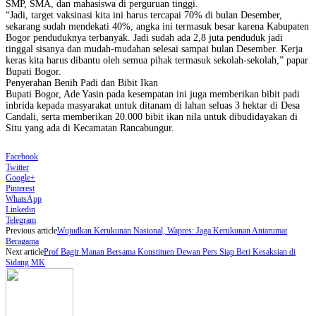
SMP, SMA, dan mahasiswa di perguruan tinggi.
“Jadi, target vaksinasi kita ini harus tercapai 70% di bulan Desember,
sekarang sudah mendekati 40%, angka ini termasuk besar karena Kabupaten
Bogor penduduknya terbanyak. Jadi sudah ada 2,8 juta penduduk jadi
tinggal sisanya dan mudah-mudahan selesai sampai bulan Desember. Kerja
keras kita harus dibantu oleh semua pihak termasuk sekolah-sekolah,” papar
Bupati Bogor.
Penyerahan Benih Padi dan Bibit Ikan
Bupati Bogor, Ade Yasin pada kesempatan ini juga memberikan bibit padi
inbrida kepada masyarakat untuk ditanam di lahan seluas 3 hektar di Desa
Candali, serta memberikan 20.000 bibit ikan nila untuk dibudidayakan di
Situ yang ada di Kecamatan Rancabungur.
Facebook
Twitter
Google+
Pinterest
WhatsApp
Linkedin
Telegram
Previous article
Wujudkan Kerukunan Nasional, Wapres: Jaga Kerukunan Antarumat
Beragama
Next article
Prof Bagir Manan Bersama Konstituen Dewan Pers Siap Beri Kesaksian di
Sidang MK