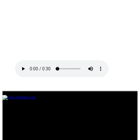
Jl.Lurah No.95G, Pondok Benda, Pamulang
Tangerang Selatan
085711393678
beritairn@gmail.com