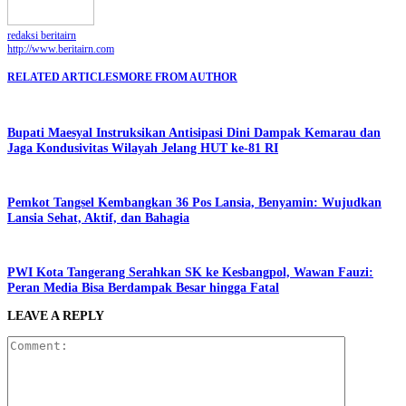
redaksi beritairn
http://www.beritairn.com
RELATED ARTICLES
MORE FROM AUTHOR
Bupati Maesyal Instruksikan Antisipasi Dini Dampak Kemarau dan
Jaga Kondusivitas Wilayah Jelang HUT ke-81 RI
Pemkot Tangsel Kembangkan 36 Pos Lansia, Benyamin: Wujudkan
Lansia Sehat, Aktif, dan Bahagia
PWI Kota Tangerang Serahkan SK ke Kesbangpol, Wawan Fauzi:
Peran Media Bisa Berdampak Besar hingga Fatal
LEAVE A REPLY