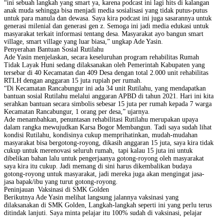
“ini sebuah langkah yang smart ya, karena podcast ini lagi hits di kalangan
anak muda sehingga bisa menjadi media sosialisasi yang tidak putus-putus
untuk para manula dan dewasa. Saya kira podcast ini juga sasarannya untuk
generasi milenial dan generasi gen z. Semoga ini jadi media edukasi untuk
masyarakat terkait informasi tentang desa. Masyarakat ayo bangun smart
village, smart village yang luar biasa,” ungkap Ade Yasin.
Penyerahan Bantuan Sosial Rutilahu
Ade Yasin menjelaskan, secara keseluruhan program rehabilitas Rumah
Tidak Layak Huni sedang dilaksanakan oleh Pemerintah Kabupaten yang
tersebar di 40 Kecamatan dan 409 Desa dengan total 2.000 unit rehabilitas
RTLH dengan anggaran 15 juta rupiah per rumah.
“Di Kecamatan Rancabungur ini ada 34 unit Rutilahu, yang mendapatkan
bantuan sosial Rutilahu melalui anggaran APBD di tahun 2021. Hari ini kita
serahkan bantuan secara simbolis sebesar 15 juta per rumah kepada 7 warga
Kecamatan Rancabungur, 1 orang per desa,” ujarnya.
Ade menambahkan, penuntasan rehabilitasi Rutilahu merupakan upaya
dalam rangka mewujudkan Karsa Bogor Membangun. Tadi saya sudah lihat
kondisi Rutilahu, kondisinya cukup memprihatinkan, mudah-mudahan
masyarakat bisa bergotong-royong, dikasih anggaran 15 juta, saya kira tidak
cukup untuk merenovasi seluruh rumah, tapi kalau 15 juta ini untuk
dibelikan bahan lalu untuk pengerjaanya gotong-royong oleh masyarakat
saya kira itu cukup. Jadi memang di sini harus dikembalikan budaya
gotong-royong untuk masyarakat, jadi mereka juga akan mengingat jasa-
jasa bapak/ibu yang turut gotong-royong.
Peninjauan Vaksinasi di SMK Golden
Berikutnya Ade Yasin melihat langsung jalannya vaksinasi yang
dilaksanakan di SMK Golden, Langkah-langkah seperti ini yang perlu terus
ditindak lanjuti. Saya minta pelajar itu 100% sudah di vaksinasi, pelajar