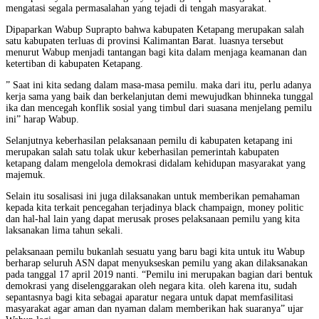
mengatasi segala permasalahan yang tejadi di tengah masyarakat.
Dipaparkan Wabup Suprapto bahwa kabupaten Ketapang merupakan salah
satu kabupaten terluas di provinsi Kalimantan Barat. luasnya tersebut
menurut Wabup menjadi tantangan bagi kita dalam menjaga keamanan dan
ketertiban di kabupaten Ketapang.
” Saat ini kita sedang dalam masa-masa pemilu. maka dari itu, perlu adanya
kerja sama yang baik dan berkelanjutan demi mewujudkan bhinneka tunggal
ika dan mencegah konflik sosial yang timbul dari suasana menjelang pemilu
ini” harap Wabup.
Selanjutnya keberhasilan pelaksanaan pemilu di kabupaten ketapang ini
merupakan salah satu tolak ukur keberhasilan pemerintah kabupaten
ketapang dalam mengelola demokrasi didalam kehidupan masyarakat yang
majemuk.
Selain itu sosalisasi ini juga dilaksanakan untuk memberikan pemahaman
kepada kita terkait pencegahan terjadinya black champaign, money politic
dan hal-hal lain yang dapat merusak proses pelaksanaan pemilu yang kita
laksanakan lima tahun sekali.
pelaksanaan pemilu bukanlah sesuatu yang baru bagi kita untuk itu Wabup
berharap seluruh ASN dapat menyukseskan pemilu yang akan dilaksanakan
pada tanggal 17 april 2019 nanti. “Pemilu ini merupakan bagian dari bentuk
demokrasi yang diselenggarakan oleh negara kita. oleh karena itu, sudah
sepantasnya bagi kita sebagai aparatur negara untuk dapat memfasilitasi
masyarakat agar aman dan nyaman dalam memberikan hak suaranya” ujar