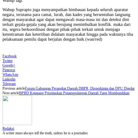
Wabup lagi.
Wabup Suprapto juga menyampaikan himbauan kepada seluruh aparatur
negara, terutama para camat, lurah, dan kades yang bersentuhan langsung
dengan masyarakat agar dapat mengawali masa-masa ini dan deteksi dini
terkait gejala-gejala yang akan berujung menimbulkan konflik. maka dari
itu, segera berkoordinasi dengan pihak-pihak terkait untuk menjaga
ketentraman dan ketertiban didalam masyarakat hingga pada waktunya tiba
pelaksanaan pemilu dapat berjalan dengan baik.(wan/red)
Facebook
Twitter
Google+
Pinterest
WhatsApp
Linkedin
Telegram
Previous article
Forum Gabungan Perangkat Daerah DBPR, Disperkimta dan DPU Digelar
Next article
BPBD Ketapang Prioritaskan Penanggulangan Daerah Yang Membutuhkan
Redaksi
A writer must always tell the truth, unless he is a journalist.