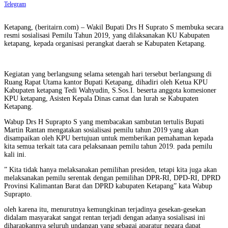
Telegram
Ketapang, (beritairn.com) – Wakil Bupati Drs H Suprato S membuka secara
resmi sosialisasi Pemilu Tahun 2019, yang dilaksanakan KU Kabupaten
ketapang, kepada organisasi perangkat daerah se Kabupaten Ketapang.
Kegiatan yang berlangsung selama setengah hari tersebut berlangsung di
Ruang Rapat Utama kantor Bupati Ketapang, dihadiri oleh Ketua KPU
Kabupaten ketapang Tedi Wahyudin, S.Sos.I. beserta anggota komesioner
KPU ketapang, Asisten Kepala Dinas camat dan lurah se Kabupaten
Ketapang.
Wabup Drs H Suprapto S yang membacakan sambutan tertulis Bupati
Martin Rantan mengatakan sosialisasi pemilu tahun 2019 yang akan
disampaikan oleh KPU bertujuan untuk memberikan pemahaman kepada
kita semua terkait tata cara pelaksanaan pemilu tahun 2019. pada pemilu
kali ini.
” Kita tidak hanya melaksanakan pemilihan presiden, tetapi kita juga akan
melaksanakan pemilu serentak dengan pemilihan DPR-RI, DPD-RI, DPRD
Provinsi Kalimantan Barat dan DPRD kabupaten Ketapang” kata Wabup
Suprapto.
oleh karena itu, menurutnya kemungkinan terjadinya gesekan-gesekan
didalam masyarakat sangat rentan terjadi dengan adanya sosialisasi ini
diharapkannya seluruh undangan yang sebagai aparatur negara dapat