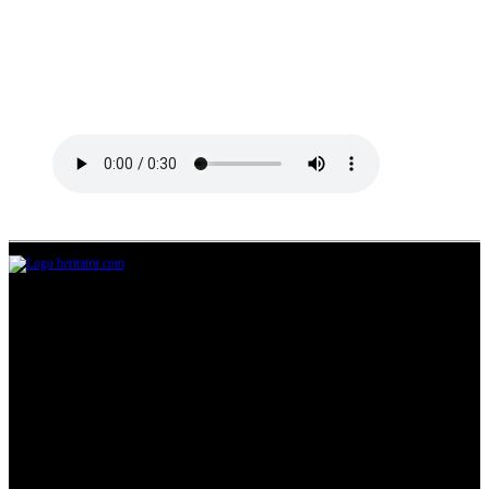
Jl.Lurah No.95G, Pondok Benda, Pamulang
Tangerang Selatan
085711393678
beritairn@gmail.com