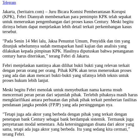
Telegram
Jakarta, (beritairn.com) – Juru Bicara Komisi Pemberantasan Korupsi
(KPK), Febri Diansyah membenarkan para pemimpin KPK telah sepakat
untuk meneruskan pengembangan dari proses kasus Century. Meski begitu
dirinya belum dapat menjelaskan lebih detail terkait perkembangan kasus
tersebut.
“Pada Senin 14 Mei lalu, Jaksa Penuntut Umum, Penyidik dan tim yang
ditunjuk sebelumnya sudah memaparkan hasil kajian dan analisis yang
dilakukan kepada pimpinan KPK. Hasilnya diputuskan bahwa penanganan
century harus diteriskan,” terang Febri di Jakarta.
Febri menjelaskan nantinya akan dilihat bukti bukti yang relevan terkait
dengan peran orang per orang. Pihak KPK akan terus meneruskan proses
yang ada dan akan mencari bukti-bukti yang sifatnya lebih teknis untuk
proses hukum lebih lanjut.
Meski begitu Febri menolak untuk menyebutkan nama karena msuh
mencermati peran peran dari sejumlah pihak. Terlebih pihaknya masih harus
mengklarifikasi antara perbuatan dan pihak pihak terkait pemberian fasilitas
pendanaan jangka pendek (FPJP) yang ada persinggungan nya.
“Tetapi juga ada aktor yang berbeda dengan pihak yang terkait dengan
penetapan bank Century sebagai bank berdampak sistemik. Termasuk juga
penyetaraan modal sementara. Ada ketersinggungan disana dari aktor yang
sama, tetapi ada juga aktor yang berbeda. Itu yang sedang kita cermati,”
terang Febri.