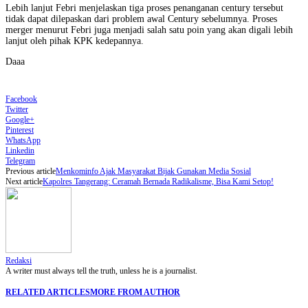
Lebih lanjut Febri menjelaskan tiga proses penanganan century tersebut
tidak dapat dilepaskan dari problem awal Century sebelumnya. Proses
merger menurut Febri juga menjadi salah satu poin yang akan digali lebih
lanjut oleh pihak KPK kedepannya.
Daaa
Facebook
Twitter
Google+
Pinterest
WhatsApp
Linkedin
Telegram
Previous article
Menkominfo Ajak Masyarakat Bijak Gunakan Media Sosial
Next article
Kapolres Tangerang: Ceramah Bernada Radikalisme, Bisa Kami Setop!
Redaksi
A writer must always tell the truth, unless he is a journalist.
RELATED ARTICLES
MORE FROM AUTHOR