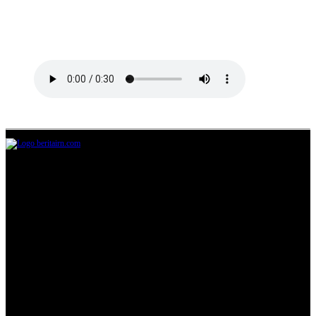
Jl.Lurah No.95G, Pondok Benda, Pamulang
Tangerang Selatan
085711393678
beritairn@gmail.com