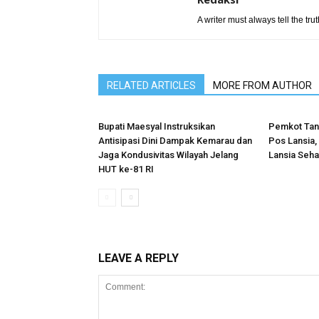
A writer must always tell the trut
RELATED ARTICLES
MORE FROM AUTHOR
Bupati Maesyal Instruksikan
Pemkot Tan
Antisipasi Dini Dampak Kemarau dan
Pos Lansia,
Jaga Kondusivitas Wilayah Jelang
Lansia Sehat
HUT ke-81 RI
LEAVE A REPLY