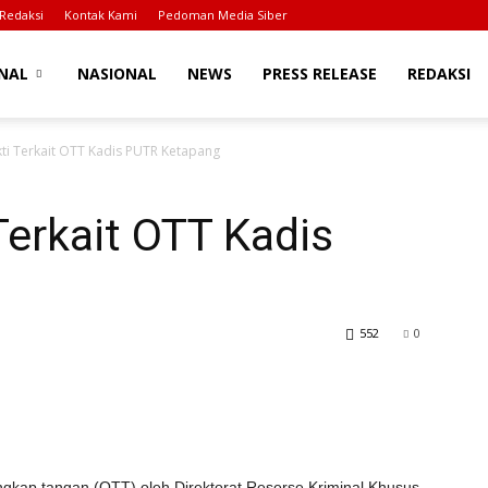
Redaksi
Kontak Kami
Pedoman Media Siber
NAL
NASIONAL
NEWS
PRESS RELEASE
REDAKSI
kti Terkait OTT Kadis PUTR Ketapang
Terkait OTT Kadis
552
0
angkap tangan (OTT) oleh Direktorat Reserse Kriminal Khusus