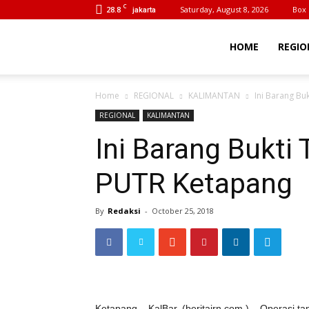
C
28.8
Saturday, August 8, 2026
Box 
jakarta
BeritaIrn
HOME
REGIO
Home
REGIONAL
KALIMANTAN
Ini Barang Bu
REGIONAL
KALIMANTAN
Ini Barang Bukti 
PUTR Ketapang
By
Redaksi
-
October 25, 2018
Ketapang – KalBar, (beritairn.com ) – Operasi t