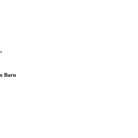
ru
un Baru