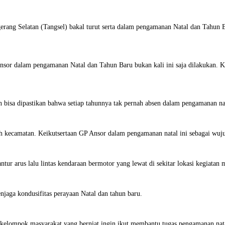
rang Selatan (Tangsel) bakal turut serta dalam pengamanan Natal dan Tahun 
nsor dalam pengamanan Natal dan Tahun Baru bukan kali ini saja dilakukan. K
 bisa dipastikan bahwa setiap tahunnya tak pernah absen dalam pengamanan na
juh kecamatan. Keikutsertaan GP Ansor dalam pengamanan natal ini sebagai wuju
ur arus lalu lintas kendaraan bermotor yang lewat di sekitar lokasi kegiatan 
njaga kondusifitas perayaan Natal dan tahun baru.
lompok masyarakat yang berniat ingin ikut membantu tugas pengamanan natal. 