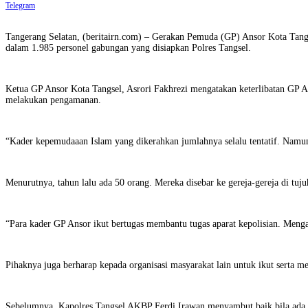
Telegram
Tangerang Selatan, (beritairn.com) – Gerakan Pemuda (GP) Ansor Kota Tange
dalam 1.985 personel gabungan yang disiapkan Polres Tangsel.
Ketua GP Ansor Kota Tangsel, Asrori Fakhrezi mengatakan keterlibatan GP A
melakukan pengamanan.
“Kader kepemudaaan Islam yang dikerahkan jumlahnya selalu tentatif. Namun
Menurutnya, tahun lalu ada 50 orang. Mereka disebar ke gereja-gereja di tu
“Para kader GP Ansor ikut bertugas membantu tugas aparat kepolisian. Mengant
Pihaknya juga berharap kepada organisasi masyarakat lain untuk ikut serta me
Sebelumnya, Kapolres Tangsel AKBP Ferdi Irawan menyambut baik bila ada ke