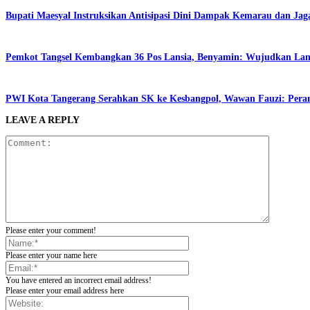
Bupati Maesyal Instruksikan Antisipasi Dini Dampak Kemarau dan Jag
Pemkot Tangsel Kembangkan 36 Pos Lansia, Benyamin: Wujudkan Lansi
PWI Kota Tangerang Serahkan SK ke Kesbangpol, Wawan Fauzi: Peran
LEAVE A REPLY
Please enter your comment!
Please enter your name here
You have entered an incorrect email address!
Please enter your email address here