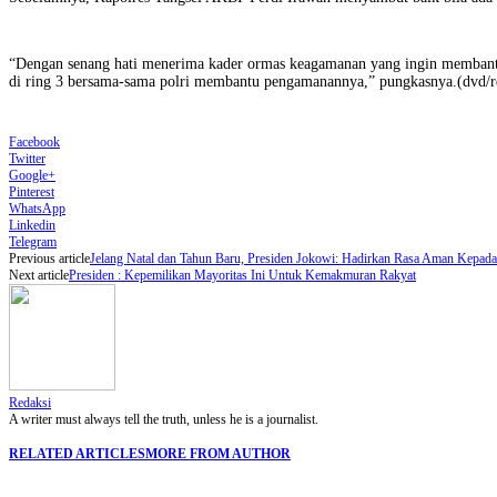
“Dengan senang hati menerima kader ormas keagamanan yang ingin membantu p
di ring 3 bersama-sama polri membantu pengamanannya,” pungkasnya.(dvd/r
Facebook
Twitter
Google+
Pinterest
WhatsApp
Linkedin
Telegram
Previous article
Jelang Natal dan Tahun Baru, Presiden Jokowi: Hadirkan Rasa Aman Kepad
Next article
Presiden : Kepemilikan Mayoritas Ini Untuk Kemakmuran Rakyat
Redaksi
A writer must always tell the truth, unless he is a journalist.
RELATED ARTICLES
MORE FROM AUTHOR