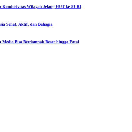
a Kondusivitas Wilayah Jelang HUT ke-81 RI
a Sehat, Aktif, dan Bahagia
 Media Bisa Berdampak Besar hingga Fatal