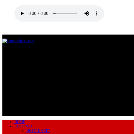
Jl.Lurah No.95G, Pondok Benda, Pamulang
Tangerang Selatan
085711393678
beritairn@gmail.com
HOME
REGIONAL
DKI JAKARTA