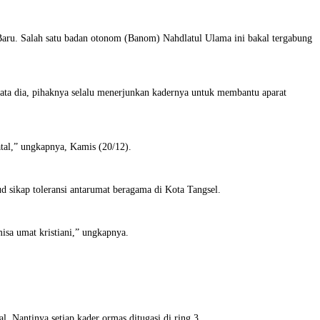
Baru. Salah satu badan otonom (Banom) Nahdlatul Ulama ini bakal tergabung
ata dia, pihaknya selalu menerjunkan kadernya untuk membantu aparat
tal,” ungkapnya, Kamis (20/12).
d sikap toleransi antarumat beragama di Kota Tangsel.
misa umat kristiani,” ungkapnya.
Nantinya setiap kader ormas ditugasi di ring 3.