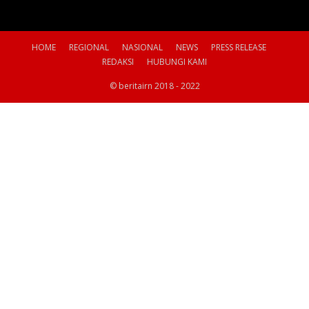
HOME
REGIONAL
NASIONAL
NEWS
PRESS RELEASE
REDAKSI
HUBUNGI KAMI
© beritairn 2018 - 2022