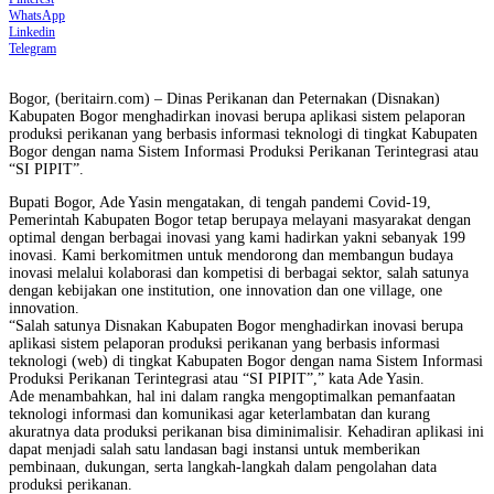
WhatsApp
Linkedin
Telegram
Bogor, (beritairn.com) – Dinas Perikanan dan Peternakan (Disnakan)
Kabupaten Bogor menghadirkan inovasi berupa aplikasi sistem pelaporan
produksi perikanan yang berbasis informasi teknologi di tingkat Kabupaten
Bogor dengan nama Sistem Informasi Produksi Perikanan Terintegrasi atau
“SI PIPIT”.
Bupati Bogor, Ade Yasin mengatakan, di tengah pandemi Covid-19,
Pemerintah Kabupaten Bogor tetap berupaya melayani masyarakat dengan
optimal dengan berbagai inovasi yang kami hadirkan yakni sebanyak 199
inovasi. Kami berkomitmen untuk mendorong dan membangun budaya
inovasi melalui kolaborasi dan kompetisi di berbagai sektor, salah satunya
dengan kebijakan one institution, one innovation dan one village, one
innovation.
“Salah satunya Disnakan Kabupaten Bogor menghadirkan inovasi berupa
aplikasi sistem pelaporan produksi perikanan yang berbasis informasi
teknologi (web) di tingkat Kabupaten Bogor dengan nama Sistem Informasi
Produksi Perikanan Terintegrasi atau “SI PIPIT”,” kata Ade Yasin.
Ade menambahkan, hal ini dalam rangka mengoptimalkan pemanfaatan
teknologi informasi dan komunikasi agar keterlambatan dan kurang
akuratnya data produksi perikanan bisa diminimalisir. Kehadiran aplikasi ini
dapat menjadi salah satu landasan bagi instansi untuk memberikan
pembinaan, dukungan, serta langkah-langkah dalam pengolahan data
produksi perikanan.