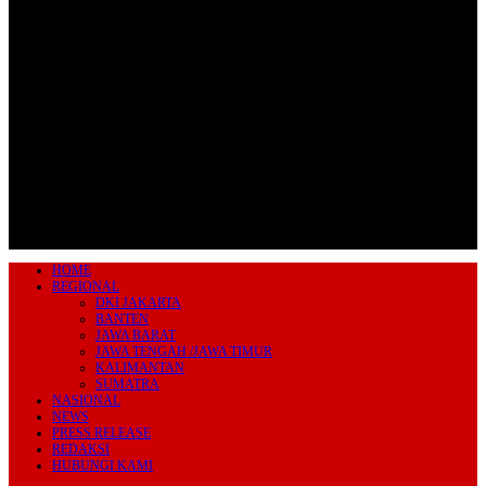
Jl.Lurah No.95G, Pondok Benda, Pamulang
Tangerang Selatan
085711393678
beritairn@gmail.com
HOME
REGIONAL
DKI JAKARTA
BANTEN
JAWA BARAT
JAWA TENGAH /JAWA TIMUR
KALIMANTAN
SUMATRA
NASIONAL
NEWS
PRESS RELEASE
REDAKSI
HUBUNGI KAMI