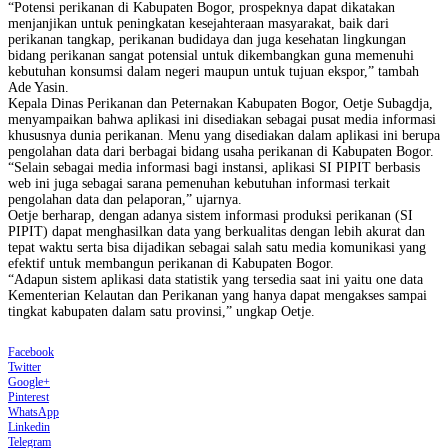
“Potensi perikanan di Kabupaten Bogor, prospeknya dapat dikatakan
menjanjikan untuk peningkatan kesejahteraan masyarakat, baik dari
perikanan tangkap, perikanan budidaya dan juga kesehatan lingkungan
bidang perikanan sangat potensial untuk dikembangkan guna memenuhi
kebutuhan konsumsi dalam negeri maupun untuk tujuan ekspor,” tambah
Ade Yasin.
Kepala Dinas Perikanan dan Peternakan Kabupaten Bogor, Oetje Subagdja,
menyampaikan bahwa aplikasi ini disediakan sebagai pusat media informasi
khususnya dunia perikanan. Menu yang disediakan dalam aplikasi ini berupa
pengolahan data dari berbagai bidang usaha perikanan di Kabupaten Bogor.
“Selain sebagai media informasi bagi instansi, aplikasi SI PIPIT berbasis
web ini juga sebagai sarana pemenuhan kebutuhan informasi terkait
pengolahan data dan pelaporan,” ujarnya.
Oetje berharap, dengan adanya sistem informasi produksi perikanan (SI
PIPIT) dapat menghasilkan data yang berkualitas dengan lebih akurat dan
tepat waktu serta bisa dijadikan sebagai salah satu media komunikasi yang
efektif untuk membangun perikanan di Kabupaten Bogor.
“Adapun sistem aplikasi data statistik yang tersedia saat ini yaitu one data
Kementerian Kelautan dan Perikanan yang hanya dapat mengakses sampai
tingkat kabupaten dalam satu provinsi,” ungkap Oetje.
Facebook
Twitter
Google+
Pinterest
WhatsApp
Linkedin
Telegram