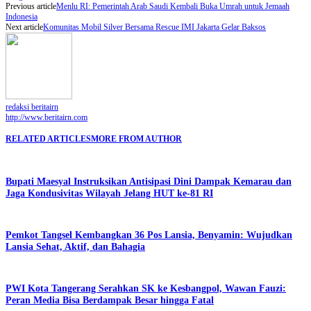
Previous article
Menlu RI: Pemerintah Arab Saudi Kembali Buka Umrah untuk Jemaah
Indonesia
Next article
Komunitas Mobil Silver Bersama Rescue IMI Jakarta Gelar Baksos
redaksi beritairn
http://www.beritairn.com
RELATED ARTICLES
MORE FROM AUTHOR
Bupati Maesyal Instruksikan Antisipasi Dini Dampak Kemarau dan
Jaga Kondusivitas Wilayah Jelang HUT ke-81 RI
Pemkot Tangsel Kembangkan 36 Pos Lansia, Benyamin: Wujudkan
Lansia Sehat, Aktif, dan Bahagia
PWI Kota Tangerang Serahkan SK ke Kesbangpol, Wawan Fauzi:
Peran Media Bisa Berdampak Besar hingga Fatal