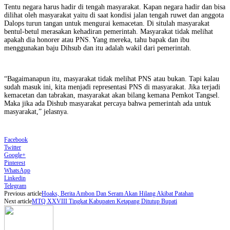
Tentu negara harus hadir di tengah masyarakat. Kapan negara hadir dan bisa
dilihat oleh masyarakat yaitu di saat kondisi jalan tengah ruwet dan anggota
Dalops turun tangan untuk mengurai kemacetan. Di situlah masyarakat
bentul-betul merasakan kehadiran pemerintah. Masyarakat tidak melihat
apakah dia honorer atau PNS. Yang mereka, tahu bapak dan ibu
menggunakan baju Dihsub dan itu adalah wakil dari pemerintah.
“Bagaimanapun itu, masyarakat tidak melihat PNS atau bukan. Tapi kalau
sudah masuk ini, kita menjadi representasi PNS di masyarakat. Jika terjadi
kemacetan dan tabrakan, masyarakat akan bilang kemana Pemkot Tangsel.
Maka jika ada Dishub masyarakat percaya bahwa pemerintah ada untuk
masyarakat,” jelasnya.
Facebook
Twitter
Google+
Pinterest
WhatsApp
Linkedin
Telegram
Previous article
Hoaks, Berita Ambon Dan Seram Akan Hilang Akibat Patahan
Next article
MTQ XXVIII Tingkat Kabupaten Ketapang Ditutup Bupati