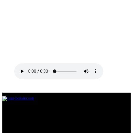
Jl.Lurah No.95G, Pondok Benda, Pamulang
Tangerang Selatan
085711393678
beritairn@gmail.com