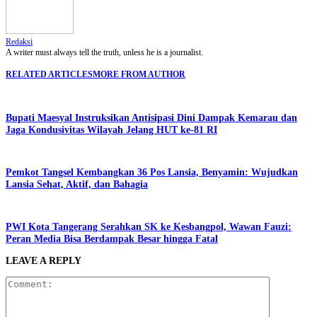
Redaksi
A writer must always tell the truth, unless he is a journalist.
RELATED ARTICLES
MORE FROM AUTHOR
Bupati Maesyal Instruksikan Antisipasi Dini Dampak Kemarau dan
Jaga Kondusivitas Wilayah Jelang HUT ke-81 RI
Pemkot Tangsel Kembangkan 36 Pos Lansia, Benyamin: Wujudkan
Lansia Sehat, Aktif, dan Bahagia
PWI Kota Tangerang Serahkan SK ke Kesbangpol, Wawan Fauzi:
Peran Media Bisa Berdampak Besar hingga Fatal
LEAVE A REPLY