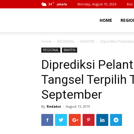
C
34
Monday, August 10, 2026
Box 
jakarta
BeritaIrn
HOME
REGIO
Home
REGIONAL
BANTEN
Diprediksi Pelanti
REGIONAL
BANTEN
Diprediksi Pela
Tangsel Terpilih
September
By
Redaksi
-
August 13, 2019