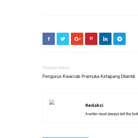
Previous article
Pengurus Kwarcab Pramuka Ketapang Dilantik
Redaksi
A writer must always tell the trut