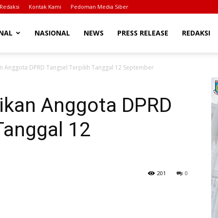
Redaksi
Kontak Kami
Pedoman Media Siber
NAL
NASIONAL
NEWS
PRESS RELEASE
REDAKSI
kan Anggota DPRD Tangsel Terpilih Tanggal 12 September
ntikan Anggota DPRD
 Tanggal 12
201
0