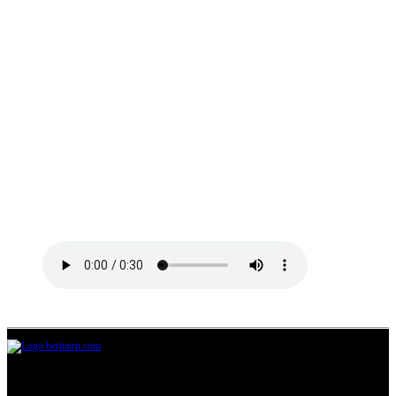
Jl.Lurah No.95G, Pondok Benda, Pamulang
Tangerang Selatan