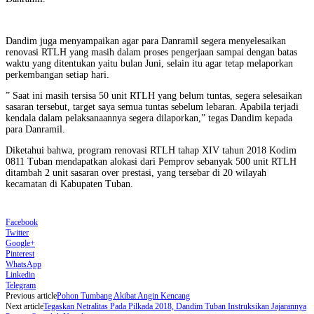
Dandim juga menyampaikan agar para Danramil segera menyelesaikan
renovasi RTLH yang masih dalam proses pengerjaan sampai dengan batas
waktu yang ditentukan yaitu bulan Juni, selain itu agar tetap melaporkan
perkembangan setiap hari.
” Saat ini masih tersisa 50 unit RTLH yang belum tuntas, segera selesaikan
sasaran tersebut, target saya semua tuntas sebelum lebaran. Apabila terjadi
kendala dalam pelaksanaannya segera dilaporkan,” tegas Dandim kepada
para Danramil.
Diketahui bahwa, program renovasi RTLH tahap XIV tahun 2018 Kodim
0811 Tuban mendapatkan alokasi dari Pemprov sebanyak 500 unit RTLH
ditambah 2 unit sasaran over prestasi, yang tersebar di 20 wilayah
kecamatan di Kabupaten Tuban.
Facebook
Twitter
Google+
Pinterest
WhatsApp
Linkedin
Telegram
Previous article
Pohon Tumbang Akibat Angin Kencang
Next article
Tegaskan Netralitas Pada Pilkada 2018, Dandim Tuban Instruksikan Jajarannya