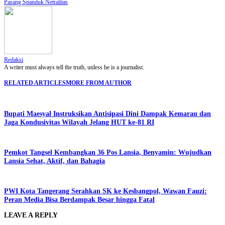
Pasang Spanduk Netralitas
Redaksi
A writer must always tell the truth, unless he is a journalist.
RELATED ARTICLES
MORE FROM AUTHOR
Bupati Maesyal Instruksikan Antisipasi Dini Dampak Kemarau dan
Jaga Kondusivitas Wilayah Jelang HUT ke-81 RI
Pemkot Tangsel Kembangkan 36 Pos Lansia, Benyamin: Wujudkan
Lansia Sehat, Aktif, dan Bahagia
PWI Kota Tangerang Serahkan SK ke Kesbangpol, Wawan Fauzi:
Peran Media Bisa Berdampak Besar hingga Fatal
LEAVE A REPLY