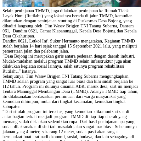
Selain peninjauan TMMD, juga dilakukan peninjauan ke Rumah Tidak
Layak Huni (Rutilahu) yang lokasinya berada di jalur TMMD, kemudian
dilanjutkan dengan peninjauan stunting di Puskesmas Desa Bojong, yang
dihadiri langsung oleh Tim Wasev Brigjen TNI Tatang Subarna, Danrem
061, Dandim 0621, Camat Klapanunggal, Kepala Desa Bojong dan Kepala
Desa Cikahuripan.
Dandim 0621, Letkol Inf. Sukur Hermanto mengatakan, Kegiatan TMMD
sudah berjalan 14 hari sejak tanggal 15 September 2021 lalu, yang meliputi
pemerataan jalan dan pelebaran jalan.
“Desa Bojong ini merupakan garis antara pedesaan dengan daerah industri.
Mudah-mudahan melalui program TMMD selain infrastruktur juga akan
dilakukan kegiatan sosial lainnya, salah satunya program rehabilitasi
Rutilahu,” katanya.
Selanjutnya, Tim Wasev Brigjen TNI Tatang Subarna mengungkapkan,
TMMD adalah program yang sangat luar biasa dan kini sudah berjalan ke
112 tahun. Program ini dulunya dinamai ABRI masuk desa, saat ini menjadi
Tentara Manunggal Membangun Desa (TMMD). Adanya TMMD tiap tahun,
itu dilaksanakan berdasarkan permintaan dari warga masyarakat yang
kemudian dihimpun, mulai dari tingkat kecamatan, kemudian tingkat
kabupaten.
“Dari situlah program ini tercetus, yang kemudian dikomunikasikan di
antar bagian terkait menjadi program TMMD di tiap-tiap daerah yang
memang sudah disiapkan sedemikian rupa. Dari hasil peninjauan apa yang
sudah dilaksanakan di sini tadi masalah jalan sangat luar biasa. Sebelumnya
jalanan yang 4 meter, sekarang 12 meter, sudah pasti akan sangat
bermanfaat buat urat nadi ekonomi, sosial, budaya, dan lain sebagainya di