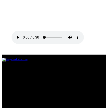
Jl.Lurah No.95G, Pondok Benda, Pamulang
Tangerang Selatan
085711393678
beritairn@gmail.com