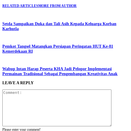
RELATED ARTICLES
MORE FROM AUTHOR
Setda Sampaikan Duka dan Tali Asih Kepada Keluarga Korban
Karhutla
Pemkot Tangsel Matangkan Persiapan Peringatan HUT Ke-81
Kemerdekaan RI
Wabup Intan Harap Peserta KHA Jadi Pelopor Implementasi
Permainan Tradisional Sebagai Pengembangan Kreativitas Anak
LEAVE A REPLY
Please enter your comment!