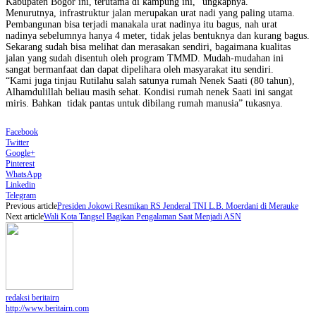
Kabupaten Bogor ini, terutama di kampung ini,” ungkapnya.
Menurutnya, infrastruktur jalan merupakan urat nadi yang paling utama.
Pembangunan bisa terjadi manakala urat nadinya itu bagus, nah urat
nadinya sebelumnya hanya 4 meter, tidak jelas bentuknya dan kurang bagus.
Sekarang sudah bisa melihat dan merasakan sendiri, bagaimana kualitas
jalan yang sudah disentuh oleh program TMMD. Mudah-mudahan ini
sangat bermanfaat dan dapat dipelihara oleh masyarakat itu sendiri.
“Kami juga tinjau Rutilahu salah satunya rumah Nenek Saati (80 tahun),
Alhamdulillah beliau masih sehat. Kondisi rumah nenek Saati ini sangat
miris. Bahkan tidak pantas untuk dibilang rumah manusia” tukasnya.
Facebook
Twitter
Google+
Pinterest
WhatsApp
Linkedin
Telegram
Previous article
Presiden Jokowi Resmikan RS Jenderal TNI L.B. Moerdani di Merauke
Next article
Wali Kota Tangsel Bagikan Pengalaman Saat Menjadi ASN
redaksi beritairn
http://www.beritairn.com