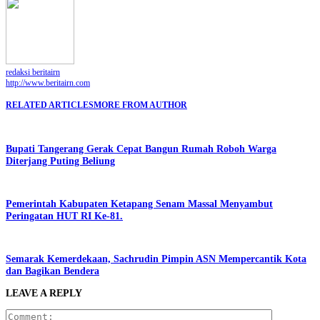
redaksi beritairn
http://www.beritairn.com
RELATED ARTICLES
MORE FROM AUTHOR
Bupati Tangerang Gerak Cepat Bangun Rumah Roboh Warga
Diterjang Puting Beliung
Pemerintah Kabupaten Ketapang Senam Massal Menyambut
Peringatan HUT RI Ke-81.
Semarak Kemerdekaan, Sachrudin Pimpin ASN Mempercantik Kota
dan Bagikan Bendera
LEAVE A REPLY