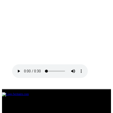
Jl.Lurah No.95G, Pondok Benda, Pamulang
Tangerang Selatan