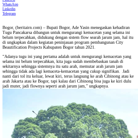
WhatsApp
Linkedin
Telegram
Bogor, (beritairn.com) – Bupati Bogor, Ade Yasin menegaskan kehadiran
Tugu Pancakarsa dibangun untuk mengurangi kemacetan yang selama ini
belum terpecahkan, didukung dengan sistem flow searah jarum jam, hal itu
di ungkapkan dalam kegiatan peninjauan program pembangunan City
Beautification Projects Kabupaten Bogor tahun 2021.
“Adanya tugu ini yang pertama adalah untuk mengurangi kemacetan yang
selama ini belum terpecahkan, kita juga sudah membebaskan tanah di
sekitarnya sehingga sistemnya itu satu arah, memutar arah jarum jam
sehingga tidak ada lagi kemaceta-kemacetan yang cukup signifikan. Jadi
nanti dari tol itu keluar, lewat kiri, terus langsung ke arah Cibinong atau ke
arah Jakarta atau ke Bogor, tapi kalau dari Cibinong bisa juga ke kiri dulu
jadi muter, jadi flownya seperti arah jarum jam,” ungkapnya.