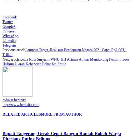
Facebook
Twitter
Google+
Pinterest
WhatsApp
Linkedin
Telegram
Previous article
Lampaui Target, Realisasi Pendapatan Negara 2021 Capai Rp2.003,1
Triliun
Next article
Ketua Roiz Suryah PWNU KH Ariman Anwar Mendukung Penuh Proses
Hukum Ujaran Kebencian Bahar bin Smith
redaksi beritairn
http://www.beritairn.com
RELATED ARTICLES
MORE FROM AUTHOR
Bupati Tangerang Gerak Cepat Bangun Rumah Roboh Warga
Diterjang Puting Beliung