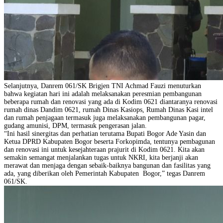
Selanjutnya, Danrem 061/SK Brigjen TNI Achmad Fauzi menuturkan
bahwa kegiatan hari ini adalah melaksanakan peresmian pembangunan
beberapa rumah dan renovasi yang ada di Kodim 0621 diantaranya renovasi
rumah dinas Dandim 0621, rumah Dinas Kasiops, Rumah Dinas Kasi intel
dan rumah penjagaan termasuk juga melaksanakan pembangunan pagar,
gudang amunisi, DPM, termasuk pengerasan jalan.
“Ini hasil sinergitas dan perhatian terutama Bupati Bogor Ade Yasin dan
Ketua DPRD Kabupaten Bogor beserta Forkopimda, tentunya pembagunan
dan renovasi ini untuk kesejahteraan prajurit di Kodim 0621. Kita akan
semakin semangat menjalankan tugas untuk NKRI, kita berjanji akan
merawat dan menjaga dengan sebaik-baiknya bangunan dan fasilitas yang
ada, yang diberikan oleh Pemerintah Kabupaten Bogor,” tegas Danrem
061/SK.