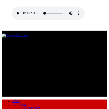
Jl.Lurah No.95G, Pondok Benda, Pamulang
Tangerang Selatan
085711393678
beritairn@gmail.com
HOME
REGIONAL
DKI JAKARTA