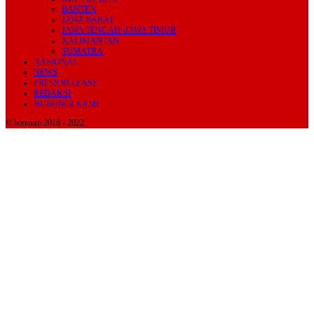
BANTEN
JAWA BARAT
JAWA TENGAH /JAWA TIMUR
KALIMANTAN
SUMATRA
NASIONAL
NEWS
PRESS RELEASE
REDAKSI
HUBUNGI KAMI
© beritairn 2018 - 2022