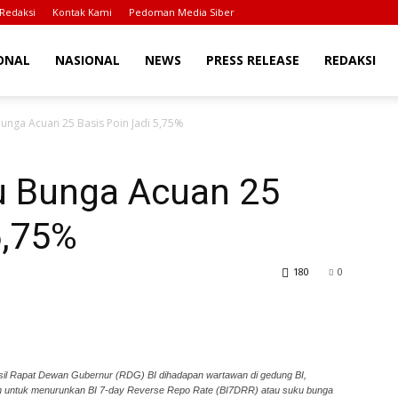
Redaksi
Kontak Kami
Pedoman Media Siber
ONAL
NASIONAL
NEWS
PRESS RELEASE
REDAKSI
Bunga Acuan 25 Basis Poin Jadi 5,75%
u Bunga Acuan 25
5,75%
180
0
il Rapat Dewan Gubernur (RDG) BI dihadapan wartawan di gedung BI,
an untuk menurunkan BI 7-day Reverse Repo Rate (BI7DRR) atau suku bunga