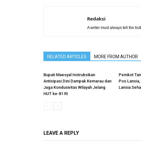
Redaksi
A writer must always tell the trut
RELATED ARTICLES
MORE FROM AUTHOR
Bupati Maesyal Instruksikan
Pemkot Tan
Antisipasi Dini Dampak Kemarau dan
Pos Lansia,
Jaga Kondusivitas Wilayah Jelang
Lansia Sehat
HUT ke-81 RI
LEAVE A REPLY