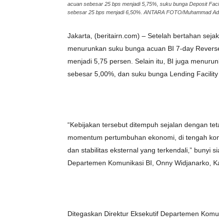
acuan sebesar 25 bps menjadi 5,75%, suku bunga Deposit Facil
sebesar 25 bps menjadi 6,50%. ANTARA FOTO/Muhammad Adi
Jakarta, (beritairn.com) – Setelah bertahan s
menurunkan suku bunga acuan BI 7-day Reverse
menjadi 5,75 persen. Selain itu, BI juga menuru
sebesar 5,00%, dan suku bunga Lending Facility
“Kebijakan tersebut ditempuh sejalan dengan te
momentum pertumbuhan ekonomi, di tengah kond
dan stabilitas eksternal yang terkendali,” bunyi 
Departemen Komunikasi BI, Onny Widjanarko, Ka
Ditegaskan Direktur Eksekutif Departemen Komuni