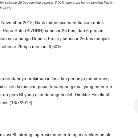
ity sebesar 25 bps menjadi sebesar 5,00%, dan suku bunga Lending Facility
maja/hp
ejak November 2018, Bank Indonesia memutuskan untuk
 Repo Rate (BI7DRR) sebesar 25 bps, dari 6 persen
nkan suku bunga Deposit Facility sebesar 25 bps menjadi
 sebesar 25 bps menjadi 6,50%.
tap rendahnya prakiraan inflasi dan perlunya mendorong
isi ketidakpastian pasar keuangan global yang menurun
siaran pers BI yang ditandatangani oleh Direktur Eksekutif
mis (18/7/2019).
kasi BI, strategi operasi moneter tetap diarahkan untuk