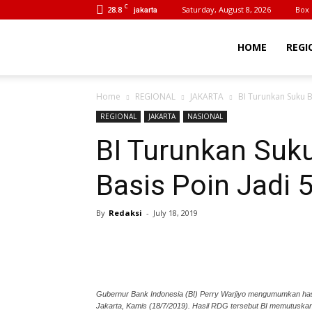
C
28.8
Saturday, August 8, 2026
Box 
jakarta
BeritaIrn
HOME
REGI
Home
REGIONAL
JAKARTA
BI Turunkan Suku 
REGIONAL
JAKARTA
NASIONAL
BI Turunkan Suk
Basis Poin Jadi 
By
Redaksi
-
July 18, 2019
Gubernur Bank Indonesia (BI) Perry Warjiyo mengumumkan has
Jakarta, Kamis (18/7/2019). Hasil RDG tersebut BI memutusk