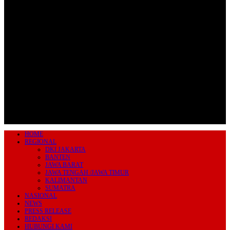
Jl.Lurah No.95G, Pondok Benda, Pamulang
Tangerang Selatan
085711393678
beritairn@gmail.com
HOME
REGIONAL
DKI JAKARTA
BANTEN
JAWA BARAT
JAWA TENGAH /JAWA TIMUR
KALIMANTAN
SUMATRA
NASIONAL
NEWS
PRESS RELEASE
REDAKSI
HUBUNGI KAMI