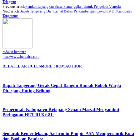
Telegram
Previous article
Pemkot Layangkan Surat Pemanggilan Untuk Pengelola Venesia
Next article
Bupati Tangerang Dan Camat Bahas Perkembangan Covid-19 Di Kabupaten
Tangerang
redaksi beritairn
http://www.beritairn.com
RELATED ARTICLES
MORE FROM AUTHOR
Bupati Tangerang Gerak Cepat Bangun Rumah Roboh Warga
Diterjang Puting Beliung
Pemerintah Kabupaten Ketapang Senam Massal Menyambut
Peringatan HUT RI Ke-81.
Semarak Kemerdekaan, Sachrudin Pimpin ASN Mempercantik Kota
dan Bagikan Bendera