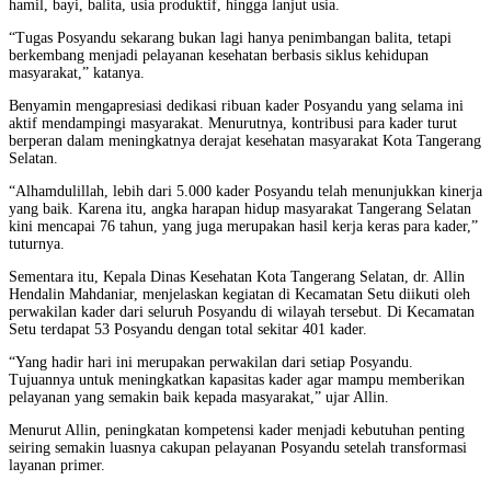
hamil, bayi, balita, usia produktif, hingga lanjut usia.
“Tugas Posyandu sekarang bukan lagi hanya penimbangan balita, tetapi
berkembang menjadi pelayanan kesehatan berbasis siklus kehidupan
masyarakat,” katanya.
Benyamin mengapresiasi dedikasi ribuan kader Posyandu yang selama ini
aktif mendampingi masyarakat. Menurutnya, kontribusi para kader turut
berperan dalam meningkatnya derajat kesehatan masyarakat Kota Tangerang
Selatan.
“Alhamdulillah, lebih dari 5.000 kader Posyandu telah menunjukkan kinerja
yang baik. Karena itu, angka harapan hidup masyarakat Tangerang Selatan
kini mencapai 76 tahun, yang juga merupakan hasil kerja keras para kader,”
tuturnya.
Sementara itu, Kepala Dinas Kesehatan Kota Tangerang Selatan, dr. Allin
Hendalin Mahdaniar, menjelaskan kegiatan di Kecamatan Setu diikuti oleh
perwakilan kader dari seluruh Posyandu di wilayah tersebut. Di Kecamatan
Setu terdapat 53 Posyandu dengan total sekitar 401 kader.
“Yang hadir hari ini merupakan perwakilan dari setiap Posyandu.
Tujuannya untuk meningkatkan kapasitas kader agar mampu memberikan
pelayanan yang semakin baik kepada masyarakat,” ujar Allin.
Menurut Allin, peningkatan kompetensi kader menjadi kebutuhan penting
seiring semakin luasnya cakupan pelayanan Posyandu setelah transformasi
layanan primer.