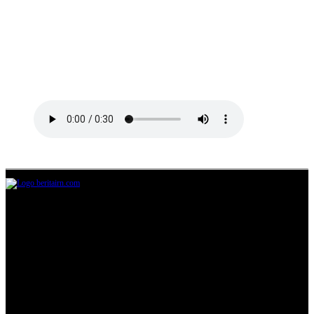
Jl.Lurah No.95G, Pondok Benda, Pamulang
Tangerang Selatan
085711393678
beritairn@gmail.com