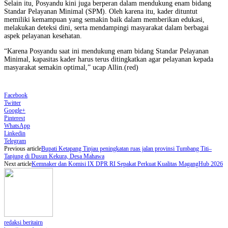
Selain itu, Posyandu kini juga berperan dalam mendukung enam bidang
Standar Pelayanan Minimal (SPM). Oleh karena itu, kader dituntut
memiliki kemampuan yang semakin baik dalam memberikan edukasi,
melakukan deteksi dini, serta mendampingi masyarakat dalam berbagai
aspek pelayanan kesehatan.
“Karena Posyandu saat ini mendukung enam bidang Standar Pelayanan
Minimal, kapasitas kader harus terus ditingkatkan agar pelayanan kepada
masyarakat semakin optimal,” ucap Allin.(red)
Facebook
Twitter
Google+
Pinterest
WhatsApp
Linkedin
Telegram
Previous article
Bupati Ketapang Tinjau peningkatan ruas jalan provinsi Tumbang Titi–
Tanjung di Dusun Kekura, Desa Mahawa
Next article
Kemnaker dan Komisi IX DPR RI Sepakat Perkuat Kualitas MagangHub 2026
redaksi beritairn