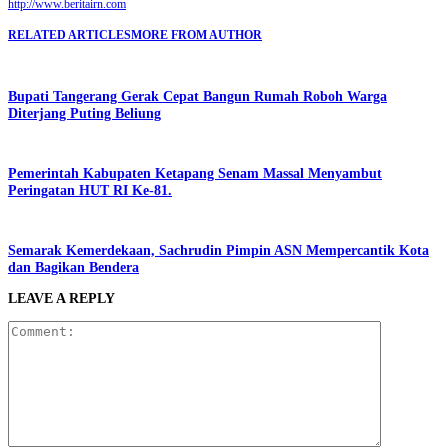
http://www.beritairn.com
RELATED ARTICLES
MORE FROM AUTHOR
Bupati Tangerang Gerak Cepat Bangun Rumah Roboh Warga
Diterjang Puting Beliung
Pemerintah Kabupaten Ketapang Senam Massal Menyambut
Peringatan HUT RI Ke-81.
Semarak Kemerdekaan, Sachrudin Pimpin ASN Mempercantik Kota
dan Bagikan Bendera
LEAVE A REPLY