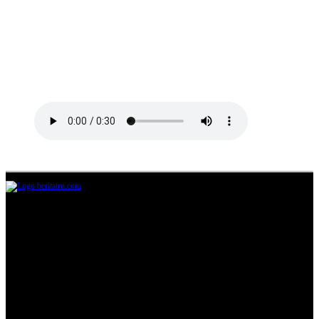
Jl.Lurah No.95G, Pondok Benda, Pamulang
Tangerang Selatan
085711393678
beritairn@gmail.com