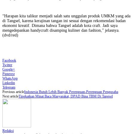
“Harapan kita talikur menjadi salah satu unggulan produk UMKM yang ada
di Tangsel, karena kerajinan tangan ini sesuai dengan rekomendasi badan
ekonomi kreatif. Dimana bahwa Tangsel adalah kota craft. Jadi saya
mengedepankan handycraft disamping kuliner dan fashion,” jelasnya.
(dvd/red)
Facebook
Twitter
Google+
Pinterest
WhatsApp
Linkedin
Telegram
Previous article
Indonesia Butuh Lebih Banyak Perempuan-Perempuan Pengusaha
Next article
Tingkatkan Minat Baca Masyarakat, DPAD Bina TBM Di Tangsel
Redaksi