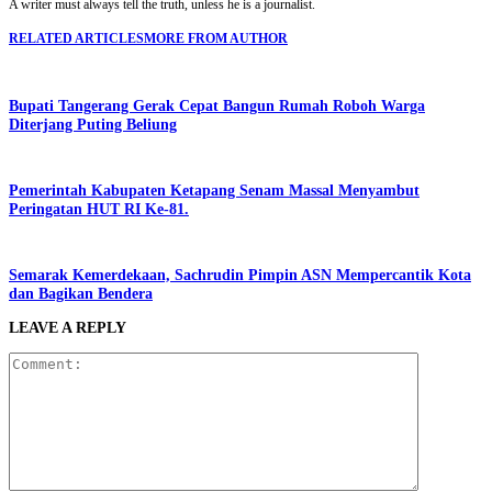
A writer must always tell the truth, unless he is a journalist.
RELATED ARTICLES
MORE FROM AUTHOR
Bupati Tangerang Gerak Cepat Bangun Rumah Roboh Warga
Diterjang Puting Beliung
Pemerintah Kabupaten Ketapang Senam Massal Menyambut
Peringatan HUT RI Ke-81.
Semarak Kemerdekaan, Sachrudin Pimpin ASN Mempercantik Kota
dan Bagikan Bendera
LEAVE A REPLY