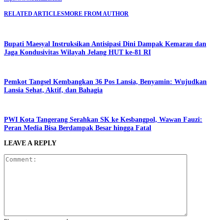
RELATED ARTICLES
MORE FROM AUTHOR
Bupati Maesyal Instruksikan Antisipasi Dini Dampak Kemarau dan
Jaga Kondusivitas Wilayah Jelang HUT ke-81 RI
Pemkot Tangsel Kembangkan 36 Pos Lansia, Benyamin: Wujudkan
Lansia Sehat, Aktif, dan Bahagia
PWI Kota Tangerang Serahkan SK ke Kesbangpol, Wawan Fauzi:
Peran Media Bisa Berdampak Besar hingga Fatal
LEAVE A REPLY