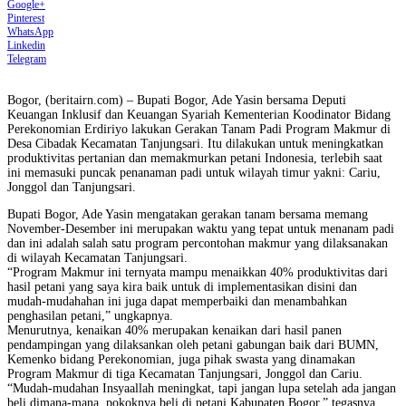
Google+
Pinterest
WhatsApp
Linkedin
Telegram
Bogor, (beritairn.com) – Bupati Bogor, Ade Yasin bersama Deputi
Keuangan Inklusif dan Keuangan Syariah Kementerian Koodinator Bidang
Perekonomian Erdiriyo lakukan Gerakan Tanam Padi Program Makmur di
Desa Cibadak Kecamatan Tanjungsari. Itu dilakukan untuk meningkatkan
produktivitas pertanian dan memakmurkan petani Indonesia, terlebih saat
ini memasuki puncak penanaman padi untuk wilayah timur yakni: Cariu,
Jonggol dan Tanjungsari.
Bupati Bogor, Ade Yasin mengatakan gerakan tanam bersama memang
November-Desember ini merupakan waktu yang tepat untuk menanam padi
dan ini adalah salah satu program percontohan makmur yang dilaksanakan
di wilayah Kecamatan Tanjungsari.
“Program Makmur ini ternyata mampu menaikkan 40% produktivitas dari
hasil petani yang saya kira baik untuk di implementasikan disini dan
mudah-mudahahan ini juga dapat memperbaiki dan menambahkan
penghasilan petani,” ungkapnya.
Menurutnya, kenaikan 40% merupakan kenaikan dari hasil panen
pendampingan yang dilaksankan oleh petani gabungan baik dari BUMN,
Kemenko bidang Perekonomian, juga pihak swasta yang dinamakan
Program Makmur di tiga Kecamatan Tanjungsari, Jonggol dan Cariu.
“Mudah-mudahan Insyaallah meningkat, tapi jangan lupa setelah ada jangan
beli dimana-mana, pokoknya beli di petani Kabupaten Bogor,” tegasnya.