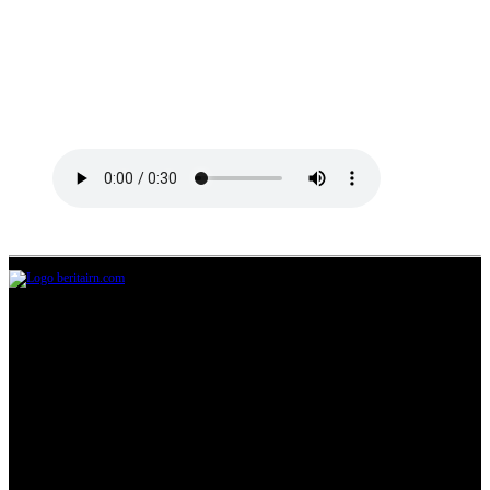
Jl.Lurah No.95G, Pondok Benda, Pamulang
Tangerang Selatan
085711393678
beritairn@gmail.com