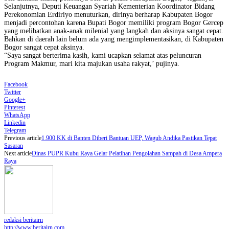
Selanjutnya, Deputi Keuangan Syariah Kementerian Koordinator Bidang
Perekonomian Erdiriyo menuturkan, dirinya berharap Kabupaten Bogor
menjadi percontohan karena Bupati Bogor memiliki program Bogor Gercep
yang melibatkan anak-anak milenial yang langkah dan aksinya sangat cepat.
Bahkan di daerah lain belum ada yang mengimplementasikan, di Kabupaten
Bogor sangat cepat aksinya.
“Saya sangat berterima kasih, kami ucapkan selamat atas peluncuran
Program Makmur, mari kita majukan usaha rakyat,’ pujinya.
Facebook
Twitter
Google+
Pinterest
WhatsApp
Linkedin
Telegram
Previous article
1.900 KK di Banten Diberi Bantuan UEP, Wagub Andika Pastikan Tepat
Sasaran
Next article
Dinas PUPR Kubu Raya Gelar Pelatihan Pengolahan Sampah di Desa Ampera
Raya
redaksi beritairn
http://www.beritairn.com