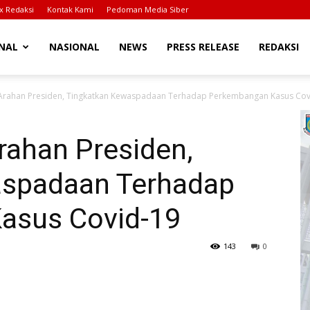
x Redaksi
Kontak Kami
Pedoman Media Siber
NAL
NASIONAL
NEWS
PRESS RELEASE
REDAKSI
i Arahan Presiden, Tingkatkan Kewaspadaan Terhadap Perkembangan Kasus Cov
Arahan Presiden,
aspadaan Terhadap
asus Covid-19
143
0