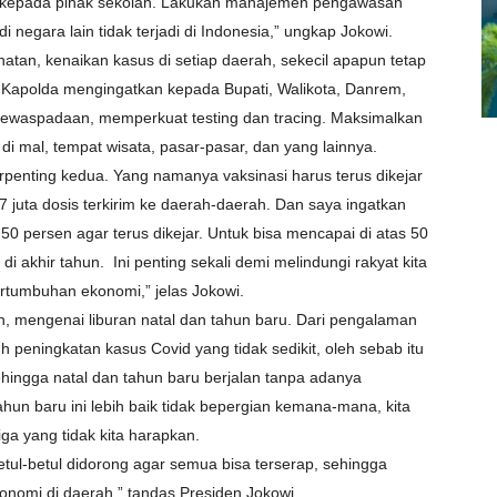
n kepada pihak sekolah. Lakukan manajemen pengawasan
 negara lain tidak terjadi di Indonesia,” ungkap Jokowi.
hatan, kenaikan kasus di setiap daerah, sekecil apapun tetap
 Kapolda mengingatkan kepada Bupati, Walikota, Danrem,
kewaspadaan, memperkuat testing dan tracing. Maksimalkan
i mal, tempat wisata, pasar-pasar, dan yang lainnya.
 terpenting kedua. Yang namanya vaksinasi harus terus dikejar
7 juta dosis terkirim ke daerah-daerah. Dan saya ingatkan
0 persen agar terus dikejar. Untuk bisa mencapai di atas 50
i akhir tahun. Ini penting sekali demi melindungi rakyat kita
rtumbuhan ekonomi,” jelas Jokowi.
, mengenai liburan natal dan tahun baru. Dari pengalaman
uh peningkatan kasus Covid yang tidak sedikit, oleh sebab itu
sehingga natal dan tahun baru berjalan tanpa adanya
hun baru ini lebih baik tidak bepergian kemana-mana, kita
a yang tidak kita harapkan.
tul-betul didorong agar semua bisa terserap, sehingga
nomi di daerah,” tandas Presiden Jokowi.