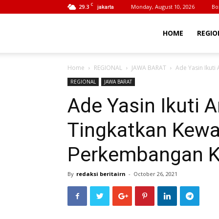
C
29.3
Monday, August 10, 2026
Bo
jakarta
BeritaIrn
HOME
REGIO
Home
REGIONAL
JAWA BARAT
Ade Yasin Ikut
REGIONAL
JAWA BARAT
Ade Yasin Ikuti 
Tingkatkan Kew
Perkembangan K
By
redaksi beritairn
-
October 26, 2021