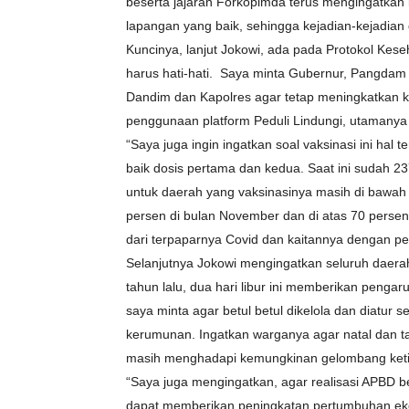
beserta jajaran Forkopimda terus mengingatka
lapangan yang baik, sehingga kejadian-kejadian di
Kuncinya, lanjut Jokowi, ada pada Protokol Kese
harus hati-hati. Saya minta Gubernur, Pangdam
Dandim dan Kapolres agar tetap meningkatkan 
penggunaan platform Peduli Lindungi, utamanya d
“Saya juga ingin ingatkan soal vaksinasi ini hal
baik dosis pertama dan kedua. Saat ini sudah 23
untuk daerah yang vaksinasinya masih di bawah 5
persen di bulan November dan di atas 70 persen d
dari terpaparnya Covid dan kaitannya dengan pe
Selanjutnya Jokowi mengingatkan seluruh daerah
tahun lalu, dua hari libur ini memberikan pengar
saya minta agar betul betul dikelola dan diatur 
kerumunan. Ingatkan warganya agar natal dan ta
masih menghadapi kemungkinan gelombang ketig
“Saya juga mengingatkan, agar realisasi APBD be
dapat memberikan peningkatan pertumbuhan eko