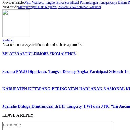
Previous article
Wakil Walikota Tangsel Buka Sosialisasi Perlindungan Tenaga Kerja Dalam D
Next article
Memperingati Hari Koperasi, Sekda Buka Seminar Nasional
Redaksi
A writer must always tell the truth, unless he is a journalist.
RELATED ARTICLES
MORE FROM AUTHOR
Sarana PAUD Diperkuat, Tangsel Dorong Angka Partisipasi Sekolah Te
KABUPATEN KETAPANG PERINGATAN HARI ANAK NASIONAL KE
Jurnalis Diduga Diintimidasi di FIF Tangcity, PWI dan JTR: “Ini Anca
LEAVE A REPLY