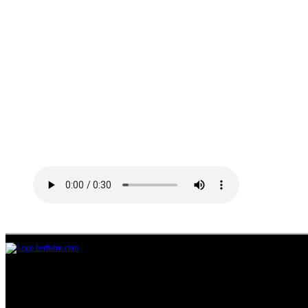
Jl.Lurah No.95G, Pondok Benda, Pamulang
Tangerang Selatan
085711393678