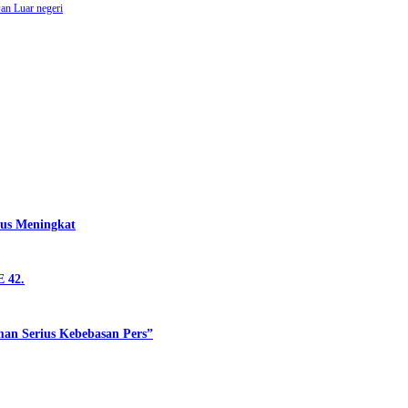
an Luar negeri
rus Meningkat
 42.
man Serius Kebebasan Pers”