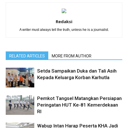
Redaksi
A writer must always tell the truth, unless he is a journalist.
RELATED ARTICLES
MORE FROM AUTHOR
Setda Sampaikan Duka dan Tali Asih
Kepada Keluarga Korban Karhutla
Pemkot Tangsel Matangkan Persiapan
Peringatan HUT Ke-81 Kemerdekaan
RI
Wabup Intan Harap Peserta KHA Jadi