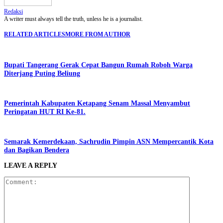
Redaksi
A writer must always tell the truth, unless he is a journalist.
RELATED ARTICLES
MORE FROM AUTHOR
Bupati Tangerang Gerak Cepat Bangun Rumah Roboh Warga
Diterjang Puting Beliung
Pemerintah Kabupaten Ketapang Senam Massal Menyambut
Peringatan HUT RI Ke-81.
Semarak Kemerdekaan, Sachrudin Pimpin ASN Mempercantik Kota
dan Bagikan Bendera
LEAVE A REPLY