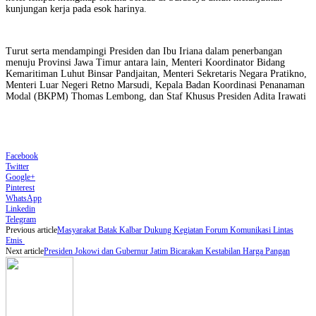
kunjungan kerja pada esok harinya.
Turut serta mendampingi Presiden dan Ibu Iriana dalam penerbangan
menuju Provinsi Jawa Timur antara lain, Menteri Koordinator Bidang
Kemaritiman Luhut Binsar Pandjaitan, Menteri Sekretaris Negara Pratikno,
Menteri Luar Negeri Retno Marsudi, Kepala Badan Koordinasi Penanaman
Modal (BKPM) Thomas Lembong, dan Staf Khusus Presiden Adita Irawati
Facebook
Twitter
Google+
Pinterest
WhatsApp
Linkedin
Telegram
Previous article
Masyarakat Batak Kalbar Dukung Kegiatan ‎Forum Komunikasi Lintas
Etnis‎ ‎
Next article
Presiden Jokowi dan Gubernur Jatim Bicarakan Kestabilan Harga Pangan