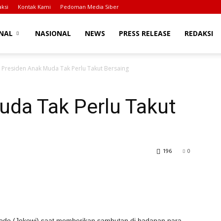
ksi
Kontak Kami
Pedoman Media Siber
NAL
NASIONAL
NEWS
PRESS RELEASE
REDAKSI
Presiden Anak Muda Tak Perlu Takut Bersaing
uda Tak Perlu Takut
196
0
idodo (Jokowi) saat memberikan sambutan di hadapan para