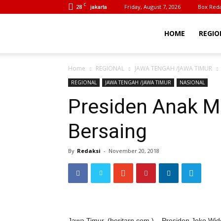
C
28
Friday, August 7, 2026
Box Reda
jakarta
BeritaIrn
HOME
REGIO
Home
REGIONAL
JAWA TENGAH /JAWA TIMUR
REGIONAL
JAWA TENGAH /JAWA TIMUR
NASIONAL
Presiden Anak M
Bersaing
By
Redaksi
-
November 20, 2018
Jawa Timur, (beritarn.com ) – Presiden Joko W