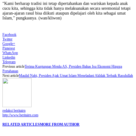
“Kami berharap tradisi ini tetap dipertahankan dan wariskan kepada anak
cucu kita, sehingga kita tidak hanya melaksanakan secara seremonial tetapi
ajaran-ajaran rasul bisa diikuti ataupun dipelajari oleh kita sebagai umat
I
slam
,” pungkasnya. (
wan/
kliwon)
Facebook
Twitter
Google+
Pinterest
WhatsApp
Linkedin
Telegram
Previous article
Terima Kunjungan Menlu AS, Presiden Bahas Isu Ekonomi Hingga
Pertahanan
Next article
Maulid Nabi, Presiden Ajak Umat Islam Meneladani Akhlak Terbaik Rasulullah
redaksi beritairn
http://www.beritairn.com
RELATED ARTICLES
MORE FROM AUTHOR