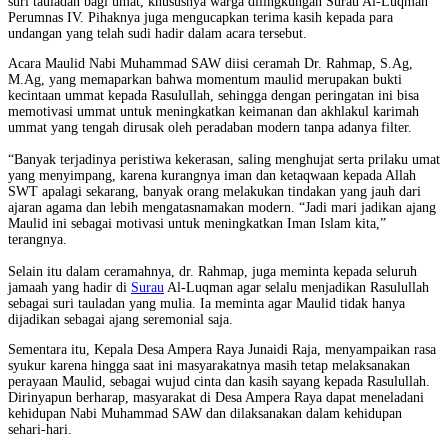
suri tauladan bagi
umat, khususnya warga dilingkungan Sura
u
Al-Luqman
Perumnas IV. Pihaknya juga mengucapkan terima kasih kepada para
undangan yang telah sudi hadir dalam acara tersebut.
Acara Maulid Nabi Muhammad SAW diisi ceramah Dr. Rahmap, S.Ag,
M.Ag, yang memaparkan
bahwa momentum maulid merupakan bukti
kecintaan ummat kepada Rasulullah, sehingga dengan peringatan ini bisa
memotivasi ummat untuk meningkatkan keimanan dan akhlakul karimah
ummat yang tengah dirusak oleh peradaban modern tanpa adanya filter.
“Banyak terjadinya peristiwa kekerasan
,
saling menghujat serta
prilaku umat
yang menyimpang,
karena kurangnya iman dan ketaqwaan kepada Allah
SWT apalagi sekarang, banyak orang melakukan tindakan yang jauh dari
ajaran agama dan lebih mengatasnamakan modern.
“
Jadi mari jadikan ajang
Maulid ini sebagai motivasi untuk meningkatkan Iman Islam kita
,
”
terangnya.
Selain itu dalam ceramahnya,
dr. Rahmap
, juga meminta kepada seluruh
jamaah yang hadir di
Surau
Al-Lu
q
man
agar selalu menjadikan Rasulullah
sebagai suri tauladan yang mulia. Ia meminta agar Maulid tidak hanya
dijadikan sebagai ajang seremonial saja.
Sementara itu, Kepala Desa Ampera Raya Junaidi Raja,
menyampaikan rasa
s
y
ukur karena hingga saat ini masyarakatnya masih tetap melaksanakan
perayaan
Maulid
, sebagai wujud cinta dan kasih sayang kepada Rasulullah.
Dirinyapun berharap, masyarakat di
Desa
Ampera Raya
dapat meneladani
kehidupan
Nabi Muhammad SAW
dan dilaksanakan dalam kehidupan
sehari-hari.