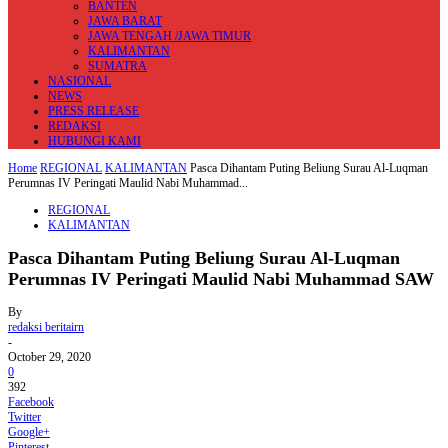
BANTEN
JAWA BARAT
JAWA TENGAH /JAWA TIMUR
KALIMANTAN
SUMATRA
NASIONAL
NEWS
PRESS RELEASE
REDAKSI
HUBUNGI KAMI
Home
REGIONAL
KALIMANTAN
Pasca Dihantam Puting Beliung Surau Al-Luqman
Perumnas IV Peringati Maulid Nabi Muhammad...
REGIONAL
KALIMANTAN
Pasca Dihantam Puting Beliung Surau Al-Luqman
Perumnas IV Peringati Maulid Nabi Muhammad SAW
By
redaksi beritairn
-
October 29, 2020
0
392
Facebook
Twitter
Google+
Pinterest