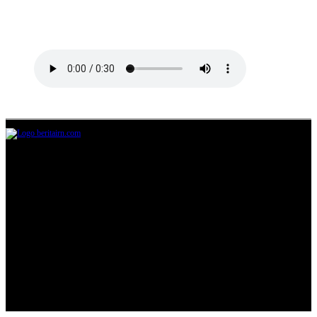
Jl.Lurah No.95G, Pondok Benda, Pamulang
Tangerang Selatan
085711393678
beritairn@gmail.com