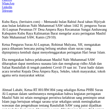
WhatsApp
Linkedin
Telegram
Kubu Raya, (beritairn.com) – Memasuki bulan Rabiul Awal tahun Hijriyah
atau bulan kelahiran Nabi Muhammad SAW tahun 1442 H, pengurus Surau
Al-Luqman Perumnas IV Desa Ampera Raya Kec
amatan
Sungai Ambawang
Kab
upaten
Kubu Raya Kalimantan Barat
mengelar acara
peringatan Maulid
Nabi Muhammad SAW
, Kamis
(29/10)
.
Ketua Pengurus Surau
Al-Luqman
,
Rohimat Mulyana, SH,
mengatakan
pasca dihantam bencana puting beliung setahun silam surau yang
dipimpinnya kembali dapat menyelenggarakan peringatan Hari besar Islam.
Dia
mengatakan bahwa pelaksanaan
Maulid Nabi Muhammad SAW
diharapkan dapat membawa suasana lain dan mengharap ridho Allah dan
Safaat Rasulullah di tengah pandemi Covid-19 saat ini.
Turut hadir dalam
acara tersebut Kepala Desa Ampera Raya, Sekdes, tokoh masyarakat, tokoh
agama serta masyarakat sekitar.
Ahmad Lahabi, Ketua RT.001/RW.004 yang sekaligus Ketua PHBI Surau
Al-Luqman dalam sambutannya mengatakan bahwa
kegiatan
peringatan
M
aulid
N
abi ini selain mengingat peristiwa kelahiran sang pemimpin umat
I
slam juga bertujuan sebagai sarana syiar sekaligus untuk meningkatkan
wawasan dan pengetahuan tentang Rasulullah SAW yang patut dijadikan