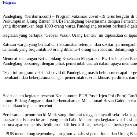
Telegram
Pandeglang, (beritairn.com) – Program vaksinasi covid -19 terus bergulir d
Perkumpulan Urang Banten (PUB) Pandeglang bekerjasama dengan Pemerintah 
yang diperuntukan bagi 1000 orang warga Pandeglang tersebut berhasil digela
Kegiatan yang bertajuk “Gebyar Vaksin Urang Banten” ini dipusatkan di lap
Ratusan warga yang berasal dari kecamatan setempat dan sekitarnya mengant
Cimanuk yang berjumlah 30 orang dibantu 4 orang dari Kodim, didampingi o
Menurut keterangan Ketua bidang Kesehatan Masyarakat PUB kabupaten Pande
Pandeglang bersinergi dengan pihak pemerintah daerah dalam upaya memutus 
“Saat ini program vaksinasi covid di Pandeglang masih belum mencapai targ
membantu dan bekerjasama dengan pemerintah daerah khususnya dinkes dan di
Hadir dalam kegiatan tersebut Ketua umum PUB Pusat Irjen Pol (Purn) Tau
umum Bidang Anggaran dan Perbendaharaan Muhammad Hasan Gaido, serta W
kepanitiaan kegiatan tersebut.
Berdasarkan penuturan ki Mpik yang dimintai tanggapannya di sela- sela ke
masyarakat Banten ke arah yang lebih baik. Menurutnya kegiatan vaksinasi
corona agar semua bisa lebih produktif beraktifitas, bekerja dan berkarya se
” PUB mendukung sepenuhnya program vaksinasi pemerintah dan Urang Bante