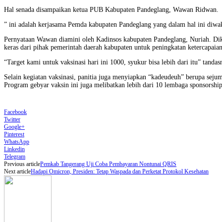
Hal senada disampaikan ketua PUB Kabupaten Pandeglang, Wawan Ridwan.
” ini adalah kerjasama Pemda kabupaten Pandeglang yang dalam hal ini diwak
Pernyataan Wawan diamini oleh Kadinsos kabupaten Pandeglang, Nuriah. Dika
keras dari pihak pemerintah daerah kabupaten untuk peningkatan ketercapaia
“Target kami untuk vaksinasi hari ini 1000, syukur bisa lebih dari itu” tandas
Selain kegiatan vaksinasi, panitia juga menyiapkan “kadeudeuh” berupa seju
Program gebyar vaksin ini juga melibatkan lebih dari 10 lembaga sponsors
Facebook
Twitter
Google+
Pinterest
WhatsApp
Linkedin
Telegram
Previous article
Pemkab Tangerang Uji Coba Pembayaran Nontunai QRIS
Next article
Hadapi Omicron, Presiden: Tetap Waspada dan Perketat Protokol Kesehatan