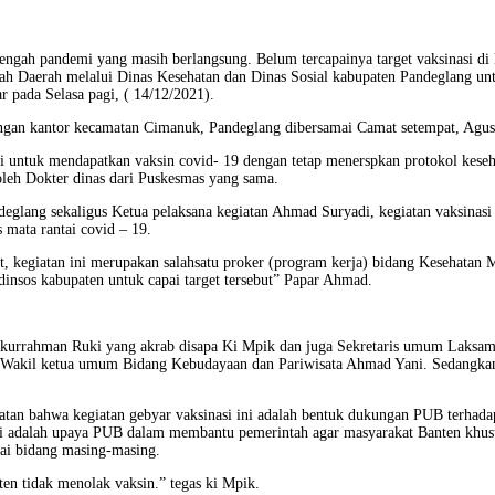
i tengah pandemi yang masih berlangsung. Belum tercapainya target vaksinasi
Daerah melalui Dinas Kesehatan dan Dinas Sosial kabupaten Pandeglang untuk
r pada Selasa pagi, ( 14/12/2021).
angan kantor kecamatan Cimanuk, Pandeglang dibersamai Camat setempat, Agus
ri untuk mendapatkan vaksin covid- 19 dengan tetap menerspkan protokol kese
leh Dokter dinas dari Puskesmas yang sama.
glang sekaligus Ketua pelaksana kegiatan Ahmad Suryadi, kegiatan vaksinasi
mata rantai covid – 19.
et, kegiatan ini merupakan salahsatu proker (program kerja) bidang Kesehatan
nsos kabupaten untuk capai target tersebut” Papar Ahmad.
fikurrahman Ruki yang akrab disapa Ki Mpik dan juga Sekretaris umum Laksa
akil ketua umum Bidang Kebudayaan dan Pariwisata Ahmad Yani. Sedangkan
giatan bahwa kegiatan gebyar vaksinasi ini adalah bentuk dukungan PUB terha
 ini adalah upaya PUB dalam membantu pemerintah agar masyarakat Banten kh
suai bidang masing-masing.
n tidak menolak vaksin.” tegas ki Mpik.