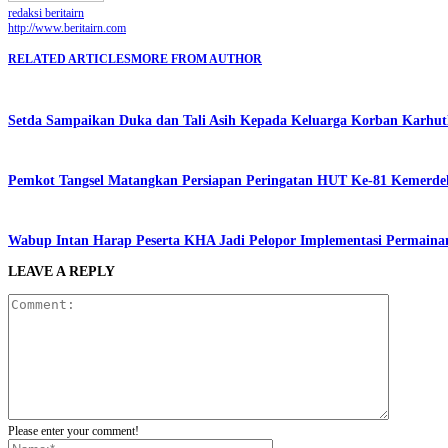
redaksi beritairn
http://www.beritairn.com
RELATED ARTICLES
MORE FROM AUTHOR
Setda Sampaikan Duka dan Tali Asih Kepada Keluarga Korban Karhut
Pemkot Tangsel Matangkan Persiapan Peringatan HUT Ke-81 Kemerde
Wabup Intan Harap Peserta KHA Jadi Pelopor Implementasi Permainan
LEAVE A REPLY
Please enter your comment!