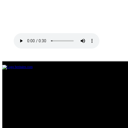
Jl.Lurah No.95G, Pondok Benda, Pamulang
Tangerang Selatan
085711393678
beritairn@gmail.com