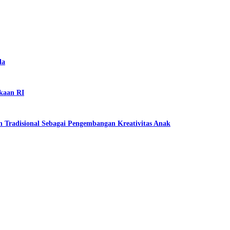
la
kaan RI
 Tradisional Sebagai Pengembangan Kreativitas Anak