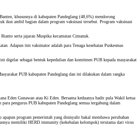
 di Banten, khususnya di kabupaten Pandeglang (48,6%) mendorong
 ikut ambil bagian dalam program vaksinasi tersebut. Program vaksinasi
 Rianto serta jajaran Muspika kecamatan Cimanuk.
hatan. Adapun tim vaksinator adalah para Tenaga kesehatan Puskesmas
 ini digelar sebagai bentuk kepedulian dan komitmen PUB kepada masyarakat
 Masyarakat PUB kabupaten Pandeglang dan ini dilakukan dalam rangka
mana Eden Gunawan atau Ki Eden. Bersama keduanya hadir pula Wakil ketua
 para pengurus PUB kabupaten Pandeglang semua tergabung dalam
dap apapun program pemerintah yang disinyalir bakal membawa perubahan
ususnya memiliki HERD immunity (kekebalan kelompok) terutama dari virus