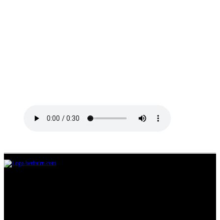
Jl.Lurah No.95G, Pondok Benda, Pamulang
Tangerang Selatan
085711393678
beritairn@gmail.com