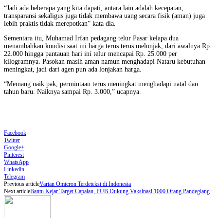
“Jadi ada beberapa yang kita dapati, antara lain adalah kecepatan,
transparansi sekaligus juga tidak membawa uang secara fisik (aman) juga
lebih praktis tidak merepotkan” kata dia.
Sementara itu, Muhamad Irfan pedagang telur Pasar kelapa dua
menambahkan kondisi saat ini harga terus terus melonjak, dari awalnya Rp.
22.000 hingga pantauan hari ini telur mencapai Rp. 25.000 per
kilogramnya. Pasokan masih aman namun menghadapi Nataru kebutuhan
meningkat, jadi dari agen pun ada lonjakan harga.
“Memang naik pak, permintaan terus meningkat menghadapi natal dan
tahun baru. Naiknya sampai Rp. 3.000,” ucapnya.
Facebook
Twitter
Google+
Pinterest
WhatsApp
Linkedin
Telegram
Previous article
Varian Omicron Terdeteksi di Indonesia
Next article
Bantu Kejar Target Capaian, PUB Dukung Vaksinasi 1000 Orang Pandeglang