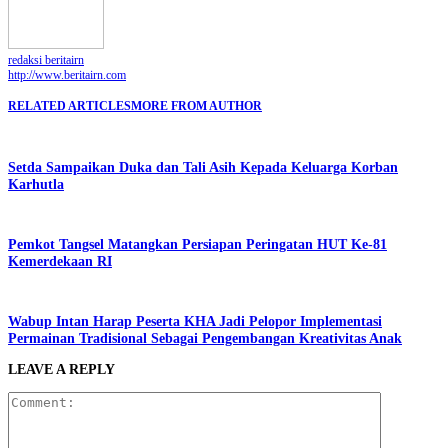
redaksi beritairn
http://www.beritairn.com
RELATED ARTICLES
MORE FROM AUTHOR
Setda Sampaikan Duka dan Tali Asih Kepada Keluarga Korban
Karhutla
Pemkot Tangsel Matangkan Persiapan Peringatan HUT Ke-81
Kemerdekaan RI
Wabup Intan Harap Peserta KHA Jadi Pelopor Implementasi
Permainan Tradisional Sebagai Pengembangan Kreativitas Anak
LEAVE A REPLY