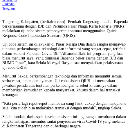
Linkedin
Telegram
Tangerang Kabupaten, (beritairn.com) -Pemkab Tangerang melalui Bapenda
berkerjasama dengan BJB dan Perumda Pasar Niaga Kerta Raharja (NKR)
melakukan uji coba sistem pembayaran nontunai menggunakan Quick
Response Code Indonesian Standard (QRIS).
Uji coba sistem ini dilakukan di Pasar Kelapa Dua dalam rangka menjawab
tuntutan perkembangan teknologi dan informasi yang sangat cepat, terlebih
dalam kondisi Pandemi Covid-19. “Alhamdulillah, ini program yang luar
biasa menurut saya, yang diinisiasi Bapenda bekerjasama dengan BJB dan
BUMD Pasar”, kata Sekda Maesyal Rasyid saat menyaksikan pelaksanaan
uji coba QRIS.
Menurut Sekda, perkembangan teknologi dan informasi menuntut semua
serba cepat, aman dan nyaman. Uji coba sistem QRIS ini merupakan
jawaban pemda atas tuntutan perkembangan tersebut khususnya dalam
memberikan kemudahan kepada masyarakat, khusus dalam hal transaksi
keuangan.
“Kita perlu lagi repot-repot membawa uang fisik, cukup dengan handphone
saja, kita sudah bisa melakukan transaksi dengan mudah”, ungkap Sekda.
Selain mudah, dari aspek kesehatan sistem ini juga sangat membantu dalam
rangka antisipasi memutus rantai penyebaran virus Covid-19 yang melanda
di Kabupaten Tangerang dan di berbagai negara.