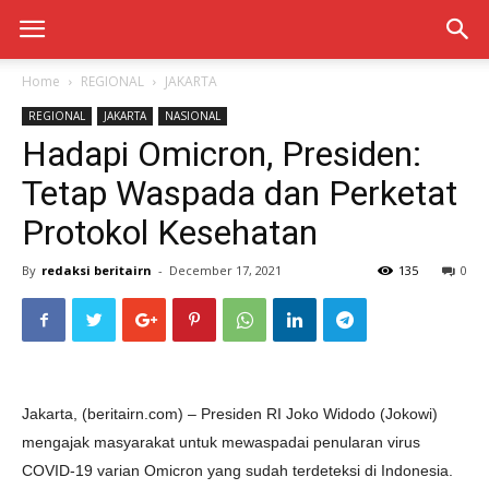
Home
REGIONAL
JAKARTA
REGIONAL
JAKARTA
NASIONAL
Hadapi Omicron, Presiden:
Tetap Waspada dan Perketat
Protokol Kesehatan
By
redaksi beritairn
-
December 17, 2021
135
0
Jakarta, (beritairn.com) – Presiden RI Joko Widodo (Jokowi)
mengajak masyarakat untuk mewaspadai penularan virus
COVID-19 varian Omicron yang sudah terdeteksi di Indonesia.