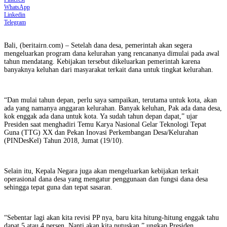
WhatsApp
Linkedin
Telegram
Bali, (beritairn.com) – Setelah dana desa, pemerintah akan segera
mengeluarkan program dana kelurahan yang rencananya dimulai pada awal
tahun mendatang. Kebijakan tersebut dikeluarkan pemerintah karena
banyaknya keluhan dari masyarakat terkait dana untuk tingkat kelurahan.
“Dan mulai tahun depan, perlu saya sampaikan, terutama untuk kota, akan
ada yang namanya anggaran kelurahan. Banyak keluhan, Pak ada dana desa,
kok enggak ada dana untuk kota. Ya sudah tahun depan dapat,” ujar
Presiden saat menghadiri Temu Karya Nasional Gelar Teknologi Tepat
Guna (TTG) XX dan Pekan Inovasi Perkembangan Desa/Kelurahan
(PINDesKel) Tahun 2018, Jumat (19/10).
Selain itu, Kepala Negara juga akan mengeluarkan kebijakan terkait
operasional dana desa yang mengatur penggunaan dan fungsi dana desa
sehingga tepat guna dan tepat sasaran.
“Sebentar lagi akan kita revisi PP nya, baru kita hitung-hitung enggak tahu
dapat 5 atau 4 persen. Nanti akan kita putuskan,” ungkap Presiden.