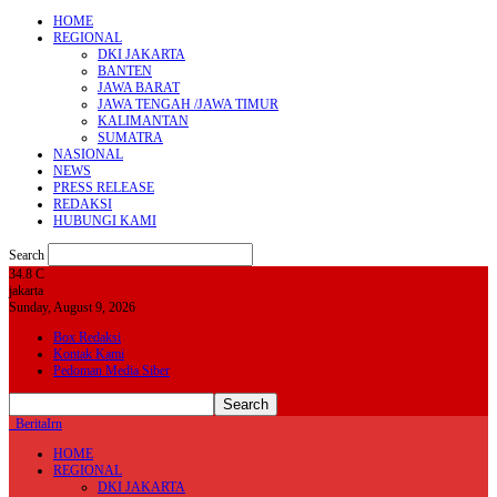
HOME
REGIONAL
DKI JAKARTA
BANTEN
JAWA BARAT
JAWA TENGAH /JAWA TIMUR
KALIMANTAN
SUMATRA
NASIONAL
NEWS
PRESS RELEASE
REDAKSI
HUBUNGI KAMI
Search
34.8
C
jakarta
Sunday, August 9, 2026
Box Redaksi
Kontak Kami
Pedoman Media Siber
BeritaIrn
HOME
REGIONAL
DKI JAKARTA