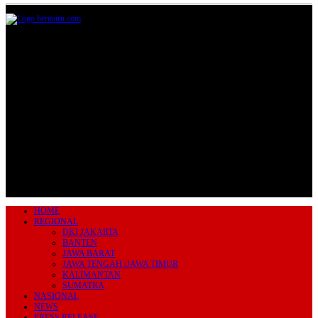
Jl.Lurah No.95G, Pondok Benda, Pamulang
Tangerang Selatan
085711393678
beritairn@gmail.com
HOME
REGIONAL
DKI JAKARTA
BANTEN
JAWA BARAT
JAWA TENGAH /JAWA TIMUR
KALIMANTAN
SUMATRA
NASIONAL
NEWS
PRESS RELEASE