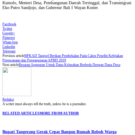
Kumolo, Menteri Desa, Pembangunan Daerah Tertinggal, dan Transmigrasi
Eko Putro Sandjojo, dan Gubernur Bali I Wayan Koster.
Facebook
Twitter
Google+
Pinterest
WhatsApp
Linkedin
Telegram
Previous article
BPKAD Tangsel Berikan Pembekalan Pada Calon Peneliti Kebijakan
Perencanaan dan Penganggaran APBD 2019
Next article
Besaran Anggaran Untuk Dana Kelurahan Berbeda Dengan Dana Desa
Redaksi
A writer must always tell the truth, unless he is a journalist.
RELATED ARTICLES
MORE FROM AUTHOR
Bupati Tangerang Gerak Cepat Bangun Rumah Roboh Warga