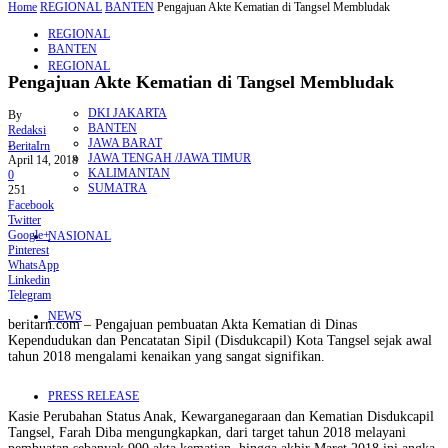
Home
REGIONAL
BANTEN
Pengajuan Akte Kematian di Tangsel Membludak
REGIONAL
BANTEN
REGIONAL
Pengajuan Akte Kematian di Tangsel Membludak
DKI JAKARTA
By
BANTEN
Redaksi
JAWA BARAT
-
BeritaIrn
JAWA TENGAH /JAWA TIMUR
April 14, 2018
KALIMANTAN
0
SUMATRA
251
Facebook
Twitter
Google+
NASIONAL
Pinterest
WhatsApp
Linkedin
Telegram
NEWS
beritarn.com – Pengajuan pembuatan Akta Kematian di Dinas
Kependudukan dan Pencatatan Sipil (Disdukcapil) Kota Tangsel sejak awal
tahun 2018 mengalami kenaikan yang sangat signifikan.
PRESS RELEASE
Kasie Perubahan Status Anak, Kewarganegaraan dan Kematian Disdukcapil
Tangsel, Farah Diba mengungkapkan, dari target tahun 2018 melayani