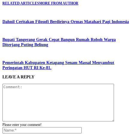
RELATED ARTICLES
MORE FROM AUTHOR
Dahnil Ceritakan Filosofi Berdirinya Ormas Matahari Pagi Indonesia
Bupati Tangerang Gerak Cepat Bangun Rumah Roboh Warga
Diterjang Puting Beliung
Pemerintah Kabupaten Ketapang Senam Massal Menyambut
Peringatan HUT RI Ke-81.
LEAVE A REPLY
Please enter your comment!