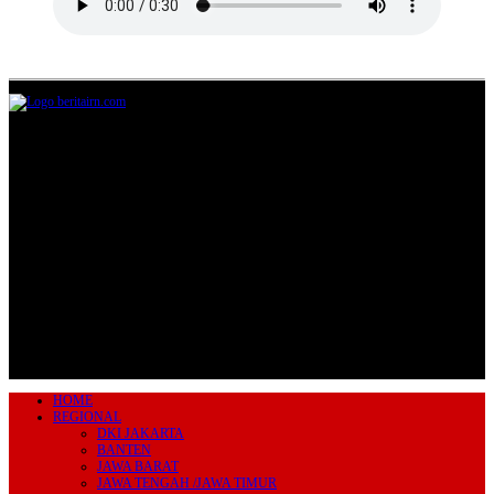
Jl.Lurah No.95G, Pondok Benda, Pamulang
Tangerang Selatan
085711393678
beritairn@gmail.com
HOME
REGIONAL
DKI JAKARTA
BANTEN
JAWA BARAT
JAWA TENGAH /JAWA TIMUR