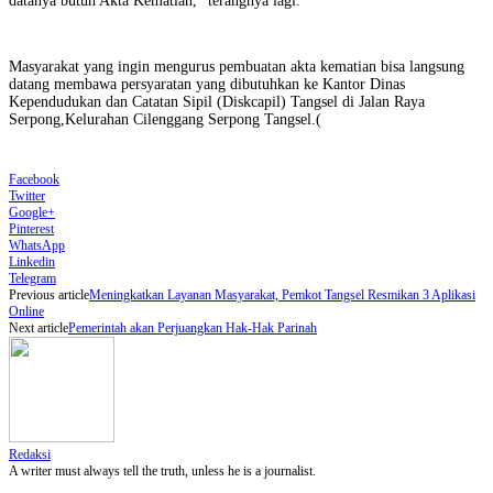
datanya butuh Akta Kematian,” terangnya lagi.
Masyarakat yang ingin mengurus pembuatan akta kematian bisa langsung
datang membawa persyaratan yang dibutuhkan ke Kantor Dinas
Kependudukan dan Catatan Sipil (Diskcapil) Tangsel di Jalan Raya
Serpong,Kelurahan Cilenggang Serpong Tangsel.(
Facebook
Twitter
Google+
Pinterest
WhatsApp
Linkedin
Telegram
Previous article
Meningkatkan Layanan Masyarakat, Pemkot Tangsel Resmikan 3 Aplikasi
Online
Next article
Pemerintah akan Perjuangkan Hak-Hak Parinah
Redaksi
A writer must always tell the truth, unless he is a journalist.