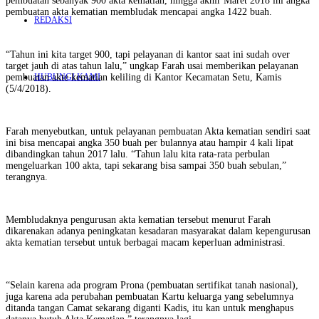
pembuatan sebanyak 900 akta kematian, hingga akhir Maret 2018 ini angka
pembuatan akta kematian membludak mencapai angka 1422 buah.
REDAKSI
“Tahun ini kita target 900, tapi pelayanan di kantor saat ini sudah over
target jauh di atas tahun lalu,” ungkap Farah usai memberikan pelayanan
pembuatan akte kematian keliling di Kantor Kecamatan Setu, Kamis
HUBUNGI KAMI
(5/4/2018).
Farah menyebutkan, untuk pelayanan pembuatan Akta kematian sendiri saat
ini bisa mencapai angka 350 buah per bulannya atau hampir 4 kali lipat
dibandingkan tahun 2017 lalu. “Tahun lalu kita rata-rata perbulan
mengeluarkan 100 akta, tapi sekarang bisa sampai 350 buah sebulan,”
terangnya.
Membludaknya pengurusan akta kematian tersebut menurut Farah
dikarenakan adanya peningkatan kesadaran masyarakat dalam kepengurusan
akta kematian tersebut untuk berbagai macam keperluan administrasi.
“Selain karena ada program Prona (pembuatan sertifikat tanah nasional),
juga karena ada perubahan pembuatan Kartu keluarga yang sebelumnya
ditanda tangan Camat sekarang diganti Kadis, itu kan untuk menghapus